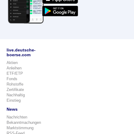
live.deutsche-
boerse.com
Aktien
Anleihen
ETF/ETP
Fonds
Rohstoffe
Zertifikate
Nachhaltig
Einstieg
News
Nachrichten
Bekanntmachungen
Marktstimmung
RSS-Feed