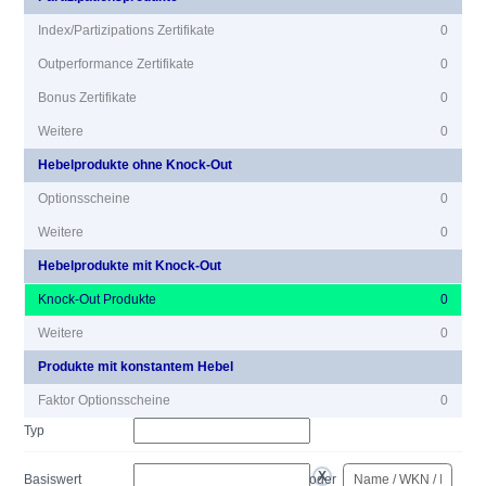
Index/Partizipations Zertifikate
0
Outperformance Zertifikate
0
Bonus Zertifikate
0
Weitere
0
Hebelprodukte ohne Knock-Out
Optionsscheine
0
Weitere
0
Hebelprodukte mit Knock-Out
Knock-Out Produkte
0
Weitere
0
Produkte mit konstantem Hebel
Faktor Optionsscheine
0
Typ
Basiswert
oder