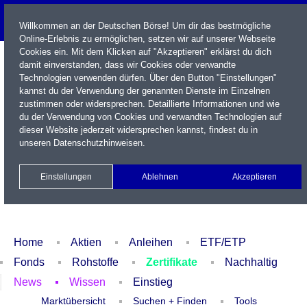
Willkommen an der Deutschen Börse! Um dir das bestmögliche
Online-Erlebnis zu ermöglichen, setzen wir auf unserer Webseite
Cookies ein. Mit dem Klicken auf "Akzeptieren" erklärst du dich
damit einverstanden, dass wir Cookies oder verwandte
Technologien verwenden dürfen. Über den Button "Einstellungen"
kannst du der Verwendung der genannten Dienste im Einzelnen
zustimmen oder widersprechen. Detaillierte Informationen und wie
du der Verwendung von Cookies und verwandten Technologien auf
dieser Website jederzeit widersprechen kannst, findest du in
Name / WKN / ISIN / Kürzel
unseren
Datenschutzhinweisen
.
Newsletter
Kontakt
English
Einstellungen
Ablehnen
Akzeptieren
Xetra Realtime
Watchlist
Portfolio
Login
Home
Aktien
Anleihen
ETF/ETP
Fonds
Rohstoffe
Zertifikate
Nachhaltig
News
Wissen
Einstieg
Marktübersicht
Suchen + Finden
Tools