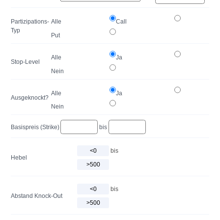
Partizipations-
Alle
Call
Typ
Put
Alle
Ja
Stop-Level
Nein
Alle
Ja
Ausgeknockt?
Nein
Basispreis (Strike)
bis
bis
Hebel
bis
Abstand Knock-Out