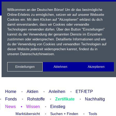
Willkommen an der Deutschen Börse! Um dir das bestmögliche
Online-Erlebnis zu ermöglichen, setzen wir auf unserer Webseite
Cookies ein. Mit dem Klicken auf "Akzeptieren" erklärst du dich
damit einverstanden, dass wir Cookies oder verwandte
Technologien verwenden dürfen. Über den Button "Einstellungen"
kannst du der Verwendung der genannten Dienste im Einzelnen
zustimmen oder widersprechen. Detaillierte Informationen und wie
du der Verwendung von Cookies und verwandten Technologien auf
dieser Website jederzeit widersprechen kannst, findest du in
Name / WKN / ISIN / Kürzel
unseren
Datenschutzhinweisen
.
Newsletter
Kontakt
English
Einstellungen
Ablehnen
Akzeptieren
Xetra Realtime
Watchlist
Portfolio
Login
Home
Aktien
Anleihen
ETF/ETP
Fonds
Rohstoffe
Zertifikate
Nachhaltig
News
Wissen
Einstieg
Marktübersicht
Suchen + Finden
Tools