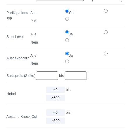
Partizipations-
Alle
Call
Typ
Put
Alle
Ja
Stop-Level
Nein
Alle
Ja
Ausgeknockt?
Nein
Basispreis (Strike)
bis
bis
Hebel
bis
Abstand Knock-Out