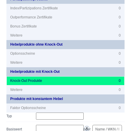
Index/Partizipations Zertifikate
0
Outperformance Zertifikate
0
Bonus Zertifikate
0
Weitere
0
Hebelprodukte ohne Knock-Out
Optionsscheine
0
Weitere
0
Hebelprodukte mit Knock-Out
Knock-Out Produkte
0
Weitere
0
Produkte mit konstantem Hebel
Faktor Optionsscheine
0
Typ
Basiswert
oder