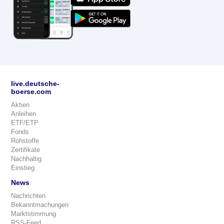
live.deutsche-
boerse.com
Aktien
Anleihen
ETF/ETP
Fonds
Rohstoffe
Zertifikate
Nachhaltig
Einstieg
News
Nachrichten
Bekanntmachungen
Marktstimmung
RSS-Feed