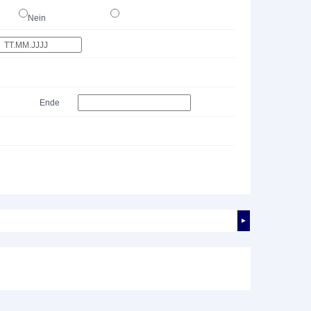
Nein
Ende
►