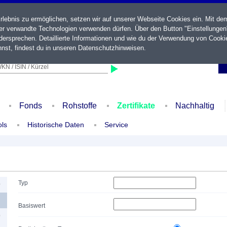
ebnis zu ermöglichen, setzen wir auf unserer Webseite Cookies ein. Mit de
der verwandte Technologien verwenden dürfen. Über den Button "Einstellungen
ersprechen. Detaillierte Informationen und wie du der Verwendung von Cooki
nst, findest du in unseren
Datenschutzhinweisen
.
KN / ISIN / Kürzel
Fonds
Rohstoffe
Zertifikate
Nachhaltig
ols
Historische Daten
Service
Typ
0
Basiswert
0