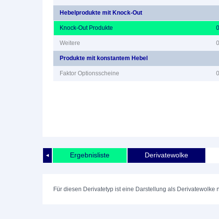
Hebelprodukte mit Knock-Out
Knock-Out Produkte
Weitere
Produkte mit konstantem Hebel
Faktor Optionsscheine
Ergebnisliste
Derivatewolke
◄
Für diesen Derivatetyp ist eine Darstellung als Derivatewolke 