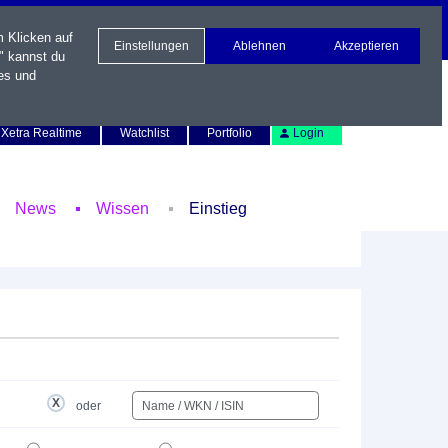
m Klicken auf
Einstellungen
Ablehnen
Akzeptieren
" kannst du
es und
Newsletter
Kontakt
English
Xetra Realtime
Watchlist
Portfolio
Login
News
Wissen
Einstieg
oder