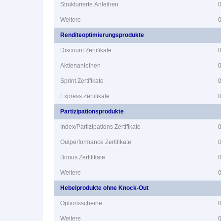
Strukturierte Anleihen
Weitere
Renditeoptimierungsprodukte
Discount Zertifikate
Aktienanleihen
Sprint Zertifikate
Express Zertifikate
Partizipationsprodukte
Index/Partizipations Zertifikate
Outperformance Zertifikate
Bonus Zertifikate
Weitere
Hebelprodukte ohne Knock-Out
Optionsscheine
Weitere