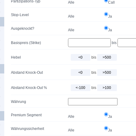
Partizipations-Typ
Alle
Call
0
0
Stop-Level
Alle
Ja
Ausgeknockt?
Alle
Ja
0
0
Basispreis (Strike)
bis
0
Hebel
bis
0
Abstand Knock-Out
bis
0
0
Abstand Knock-Out %
bis
0
Währung
0
Premium Segment
Alle
Ja
0
Währungssicherheit
Alle
Ja
0