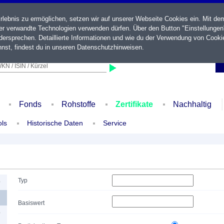
ebnis zu ermöglichen, setzen wir auf unserer Webseite Cookies ein. Mit de
der verwandte Technologien verwenden dürfen. Über den Button "Einstellungen
ersprechen. Detaillierte Informationen und wie du der Verwendung von Cooki
nst, findest du in unseren
Datenschutzhinweisen
.
KN / ISIN / Kürzel
Fonds
Rohstoffe
Zertifikate
Nachhaltig
ols
Historische Daten
Service
Typ
0
Basiswert
0