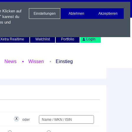
m Klicken auf
Einstellungen
Ablehnen
Akzeptieren
" kannst du
es und
Newsletter
Kontakt
English
Xetra Realtime
Watchlist
Portfolio
Login
News
Wissen
Einstieg
oder