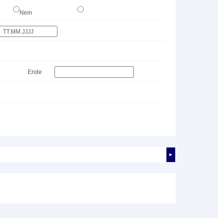
Nein
Ende
►