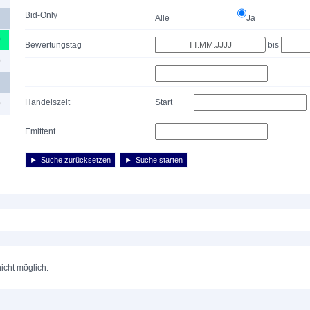
Bid-Only
Alle
Ja
0
Bewertungstag
bis
0
Handelszeit
Start
0
Emittent
Suche zurücksetzen
Suche starten
nicht möglich.