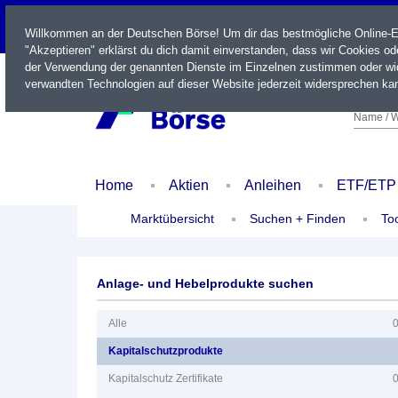
LIVE
Willkommen an der Deutschen Börse! Um dir das bestmögliche Online-Erl
"Akzeptieren" erklärst du dich damit einverstanden, dass wir Cookies o
der Verwendung der genannten Dienste im Einzelnen zustimmen oder wid
verwandten Technologien auf dieser Website jederzeit widersprechen kan
Name / W
Home
Aktien
Anleihen
ETF/ETP
Marktübersicht
Suchen + Finden
To
Anlage- und Hebelprodukte suchen
Alle
Kapitalschutzprodukte
Kapitalschutz Zertifikate