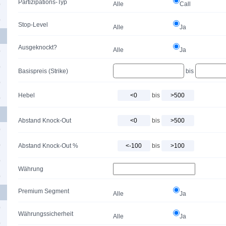
Partizipations-Typ
Alle
Call
0
0
Stop-Level
Alle
Ja
Ausgeknockt?
Alle
Ja
0
0
Basispreis (Strike)
bis
0
Hebel
bis
0
Abstand Knock-Out
bis
0
0
Abstand Knock-Out %
bis
0
Währung
0
Premium Segment
Alle
Ja
0
Währungssicherheit
Alle
Ja
0