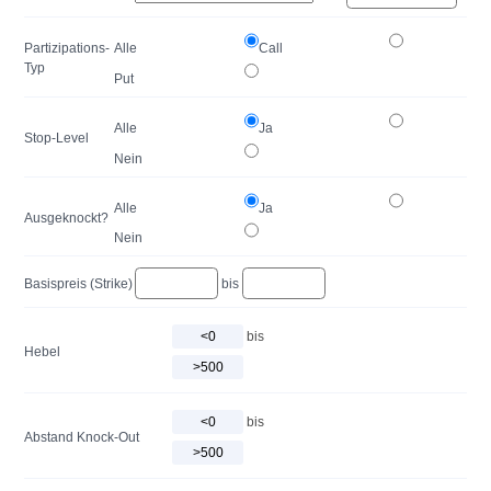
Partizipations-
Alle
Call
Typ
Put
Alle
Ja
Stop-Level
Nein
Alle
Ja
Ausgeknockt?
Nein
Basispreis (Strike)
bis
bis
Hebel
bis
Abstand Knock-Out