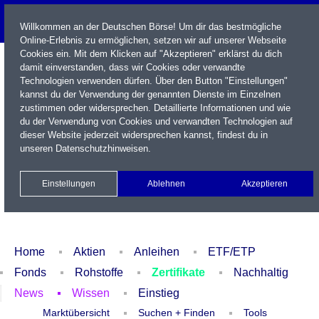
Willkommen an der Deutschen Börse! Um dir das bestmögliche
Online-Erlebnis zu ermöglichen, setzen wir auf unserer Webseite
Cookies ein. Mit dem Klicken auf "Akzeptieren" erklärst du dich
damit einverstanden, dass wir Cookies oder verwandte
Technologien verwenden dürfen. Über den Button "Einstellungen"
kannst du der Verwendung der genannten Dienste im Einzelnen
zustimmen oder widersprechen. Detaillierte Informationen und wie
du der Verwendung von Cookies und verwandten Technologien auf
dieser Website jederzeit widersprechen kannst, findest du in
Name / WKN / ISIN / Kürzel
unseren
Datenschutzhinweisen
.
Newsletter
Kontakt
English
Einstellungen
Ablehnen
Akzeptieren
Xetra Realtime
Watchlist
Portfolio
Login
Home
Aktien
Anleihen
ETF/ETP
Fonds
Rohstoffe
Zertifikate
Nachhaltig
News
Wissen
Einstieg
Marktübersicht
Suchen + Finden
Tools