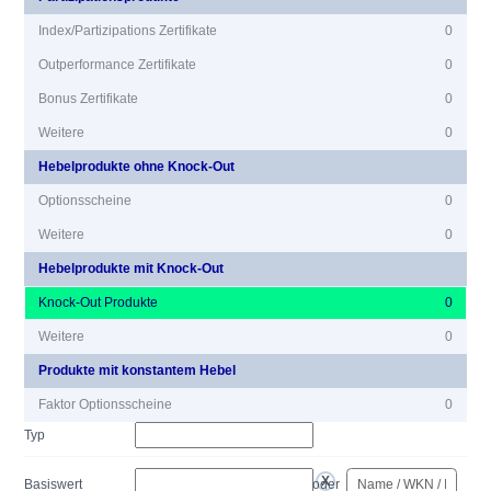
Index/Partizipations Zertifikate
0
Outperformance Zertifikate
0
Bonus Zertifikate
0
Weitere
0
Hebelprodukte ohne Knock-Out
Optionsscheine
0
Weitere
0
Hebelprodukte mit Knock-Out
Knock-Out Produkte
0
Weitere
0
Produkte mit konstantem Hebel
Faktor Optionsscheine
0
Typ
Basiswert
oder