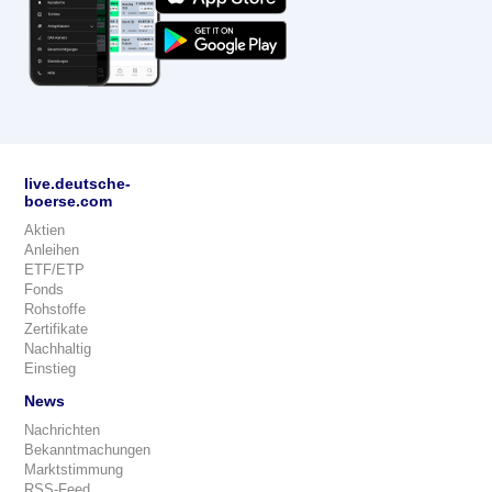
live.deutsche-
boerse.com
Aktien
Anleihen
ETF/ETP
Fonds
Rohstoffe
Zertifikate
Nachhaltig
Einstieg
News
Nachrichten
Bekanntmachungen
Marktstimmung
RSS-Feed