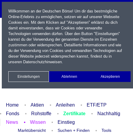
Willkommen an der Deutschen Börse! Um dir das bestmögliche
Online-Erlebnis zu ermöglichen, setzen wir auf unserer Webseite
Cookies ein. Mit dem Klicken auf "Akzeptieren" erklärst du dich
damit einverstanden, dass wir Cookies oder verwandte
Technologien verwenden dürfen. Über den Button "Einstellungen"
kannst du der Verwendung der genannten Dienste im Einzelnen
zustimmen oder widersprechen. Detaillierte Informationen und wie
du der Verwendung von Cookies und verwandten Technologien auf
dieser Website jederzeit widersprechen kannst, findest du in
Name / WKN / ISIN / Kürzel
unseren
Datenschutzhinweisen
.
Newsletter
Kontakt
English
Einstellungen
Ablehnen
Akzeptieren
Xetra Realtime
Watchlist
Portfolio
Login
Home
Aktien
Anleihen
ETF/ETP
Fonds
Rohstoffe
Zertifikate
Nachhaltig
News
Wissen
Einstieg
Marktübersicht
Suchen + Finden
Tools