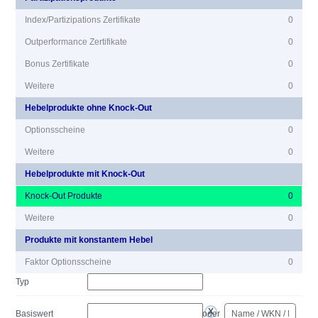
Index/Partizipations Zertifikate
0
Outperformance Zertifikate
0
Bonus Zertifikate
0
Weitere
0
Hebelprodukte ohne Knock-Out
Optionsscheine
0
Weitere
0
Hebelprodukte mit Knock-Out
Knock-Out Produkte
0
Weitere
0
Produkte mit konstantem Hebel
Faktor Optionsscheine
0
Typ
Basiswert
oder