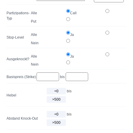
Partizipations-
Alle
Call
Typ
Put
Alle
Ja
Stop-Level
Nein
Alle
Ja
Ausgeknockt?
Nein
Basispreis (Strike)
bis
bis
Hebel
bis
Abstand Knock-Out