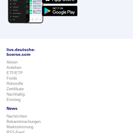
live.deutsche-
boerse.com
Aktien
Anleihen
ETF/ETP
Fonds
Rohstoffe
Zertifikate
Nachhaltig
Einstieg
News
Nachrichten
Bekanntmachungen
Marktstimmung
RSS-Feed