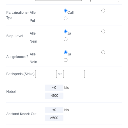
Partizipations-
Alle
Call
Typ
Put
Alle
Ja
Stop-Level
Nein
Alle
Ja
Ausgeknockt?
Nein
Basispreis (Strike)
bis
bis
Hebel
bis
Abstand Knock-Out