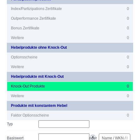
Index/Partizipations Zertifikate
0
Outperformance Zertifikate
0
Bonus Zertifikate
0
Weitere
0
Hebelprodukte ohne Knock-Out
Optionsscheine
0
Weitere
0
Hebelprodukte mit Knock-Out
Knock-Out Produkte
0
Weitere
0
Produkte mit konstantem Hebel
Faktor Optionsscheine
0
Typ
Basiswert
oder