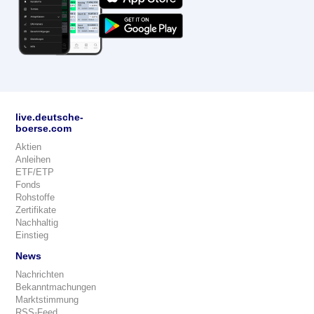
live.deutsche-
boerse.com
Aktien
Anleihen
ETF/ETP
Fonds
Rohstoffe
Zertifikate
Nachhaltig
Einstieg
News
Nachrichten
Bekanntmachungen
Marktstimmung
RSS-Feed