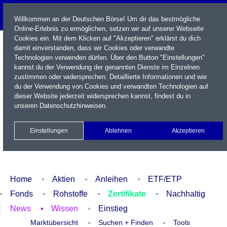
Willkommen an der Deutschen Börse! Um dir das bestmögliche
Online-Erlebnis zu ermöglichen, setzen wir auf unserer Webseite
Cookies ein. Mit dem Klicken auf "Akzeptieren" erklärst du dich
damit einverstanden, dass wir Cookies oder verwandte
Technologien verwenden dürfen. Über den Button "Einstellungen"
kannst du der Verwendung der genannten Dienste im Einzelnen
zustimmen oder widersprechen. Detaillierte Informationen und wie
du der Verwendung von Cookies und verwandten Technologien auf
dieser Website jederzeit widersprechen kannst, findest du in
Name / WKN / ISIN / Kürzel
unseren
Datenschutzhinweisen
.
Newsletter
Kontakt
English
Einstellungen
Ablehnen
Akzeptieren
Xetra Realtime
Watchlist
Portfolio
Login
Home
Aktien
Anleihen
ETF/ETP
Fonds
Rohstoffe
Zertifikate
Nachhaltig
News
Wissen
Einstieg
Marktübersicht
Suchen + Finden
Tools