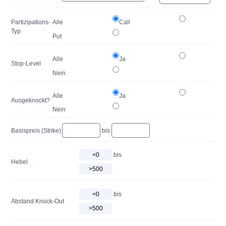
Partizipations-
Alle
Call
Typ
Put
Alle
Ja
Stop-Level
Nein
Alle
Ja
Ausgeknockt?
Nein
Basispreis (Strike)
bis
bis
Hebel
bis
Abstand Knock-Out