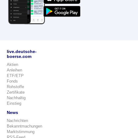
live.deutsche-
boerse.com
Aktien
Anleihen
ETF/ETP
Fonds
Rohstoffe
Zertifikate
Nachhaltig
Einstieg
News
Nachrichten
Bekanntmachungen
Marktstimmung
RSS-Feed