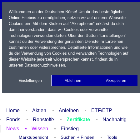
Willkommen an der Deutschen Börse! Um dir das bestmögliche
Online-Erlebnis zu ermöglichen, setzen wir auf unserer Webseite
Cookies ein. Mit dem Klicken auf "Akzeptieren" erklärst du dich
damit einverstanden, dass wir Cookies oder verwandte
Technologien verwenden dürfen. Über den Button "Einstellungen"
kannst du der Verwendung der genannten Dienste im Einzelnen
zustimmen oder widersprechen. Detaillierte Informationen und wie
du der Verwendung von Cookies und verwandten Technologien auf
dieser Website jederzeit widersprechen kannst, findest du in
Name / WKN / ISIN / Kürzel
unseren
Datenschutzhinweisen
.
Newsletter
Kontakt
English
Einstellungen
Ablehnen
Akzeptieren
Xetra Realtime
Watchlist
Portfolio
Login
Home
Aktien
Anleihen
ETF/ETP
Fonds
Rohstoffe
Zertifikate
Nachhaltig
News
Wissen
Einstieg
Marktübersicht
Suchen + Finden
Tools