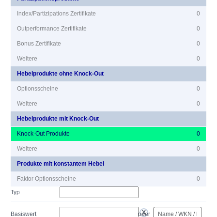
Index/Partizipations Zertifikate
0
Outperformance Zertifikate
0
Bonus Zertifikate
0
Weitere
0
Hebelprodukte ohne Knock-Out
Optionsscheine
0
Weitere
0
Hebelprodukte mit Knock-Out
Knock-Out Produkte
0
Weitere
0
Produkte mit konstantem Hebel
Faktor Optionsscheine
0
Typ
Basiswert
oder