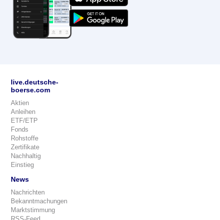
live.deutsche-
boerse.com
Aktien
Anleihen
ETF/ETP
Fonds
Rohstoffe
Zertifikate
Nachhaltig
Einstieg
News
Nachrichten
Bekanntmachungen
Marktstimmung
RSS-Feed