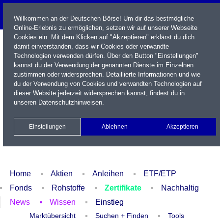
Willkommen an der Deutschen Börse! Um dir das bestmögliche
Online-Erlebnis zu ermöglichen, setzen wir auf unserer Webseite
Cookies ein. Mit dem Klicken auf "Akzeptieren" erklärst du dich
damit einverstanden, dass wir Cookies oder verwandte
Technologien verwenden dürfen. Über den Button "Einstellungen"
kannst du der Verwendung der genannten Dienste im Einzelnen
zustimmen oder widersprechen. Detaillierte Informationen und wie
du der Verwendung von Cookies und verwandten Technologien auf
dieser Website jederzeit widersprechen kannst, findest du in
Name / WKN / ISIN / Kürzel
unseren
Datenschutzhinweisen
.
Newsletter
Kontakt
English
Einstellungen
Ablehnen
Akzeptieren
Xetra Realtime
Watchlist
Portfolio
Login
Home
Aktien
Anleihen
ETF/ETP
Fonds
Rohstoffe
Zertifikate
Nachhaltig
News
Wissen
Einstieg
Marktübersicht
Suchen + Finden
Tools