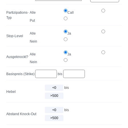
Partizipations-
Alle
Call
Typ
Put
Alle
Ja
Stop-Level
Nein
Alle
Ja
Ausgeknockt?
Nein
Basispreis (Strike)
bis
bis
Hebel
bis
Abstand Knock-Out