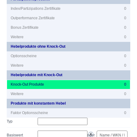
Index/Partizipations Zertifikate
0
Outperformance Zertifikate
0
Bonus Zertifikate
0
Weitere
0
Hebelprodukte ohne Knock-Out
Optionsscheine
0
Weitere
0
Hebelprodukte mit Knock-Out
Knock-Out Produkte
0
Weitere
0
Produkte mit konstantem Hebel
Faktor Optionsscheine
0
Typ
Basiswert
oder