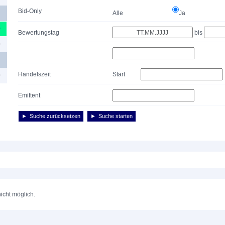
Bid-Only
Alle
Ja
0
Bewertungstag
bis
0
Handelszeit
Start
0
Emittent
Suche zurücksetzen
Suche starten
nicht möglich.