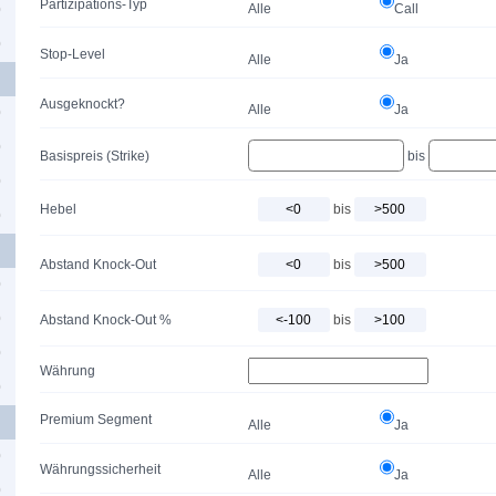
Partizipations-Typ
Alle
Call
0
0
Stop-Level
Alle
Ja
Ausgeknockt?
Alle
Ja
0
0
Basispreis (Strike)
bis
0
Hebel
bis
0
Abstand Knock-Out
bis
0
0
Abstand Knock-Out %
bis
0
Währung
0
Premium Segment
Alle
Ja
0
Währungssicherheit
Alle
Ja
0