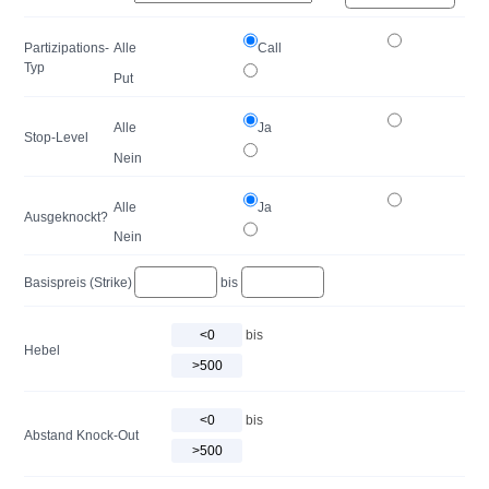
Partizipations-
Alle
Call
Typ
Put
Alle
Ja
Stop-Level
Nein
Alle
Ja
Ausgeknockt?
Nein
Basispreis (Strike)
bis
bis
Hebel
bis
Abstand Knock-Out