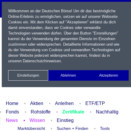
Willkommen an der Deutschen Börse! Um dir das bestmögliche
Online-Erlebnis zu ermöglichen, setzen wir auf unserer Webseite
Cookies ein. Mit dem Klicken auf "Akzeptieren" erklärst du dich
damit einverstanden, dass wir Cookies oder verwandte
Technologien verwenden dürfen. Über den Button "Einstellungen"
kannst du der Verwendung der genannten Dienste im Einzelnen
zustimmen oder widersprechen. Detaillierte Informationen und wie
du der Verwendung von Cookies und verwandten Technologien auf
dieser Website jederzeit widersprechen kannst, findest du in
Name / WKN / ISIN / Kürzel
unseren
Datenschutzhinweisen
.
Newsletter
Kontakt
English
Einstellungen
Ablehnen
Akzeptieren
Xetra Realtime
Watchlist
Portfolio
Login
Home
Aktien
Anleihen
ETF/ETP
Fonds
Rohstoffe
Zertifikate
Nachhaltig
News
Wissen
Einstieg
Marktübersicht
Suchen + Finden
Tools