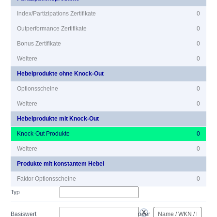
Index/Partizipations Zertifikate
0
Outperformance Zertifikate
0
Bonus Zertifikate
0
Weitere
0
Hebelprodukte ohne Knock-Out
Optionsscheine
0
Weitere
0
Hebelprodukte mit Knock-Out
Knock-Out Produkte
0
Weitere
0
Produkte mit konstantem Hebel
Faktor Optionsscheine
0
Typ
Basiswert
oder