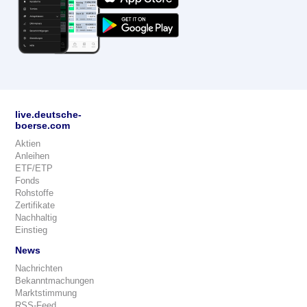
live.deutsche-
boerse.com
Aktien
Anleihen
ETF/ETP
Fonds
Rohstoffe
Zertifikate
Nachhaltig
Einstieg
News
Nachrichten
Bekanntmachungen
Marktstimmung
RSS-Feed