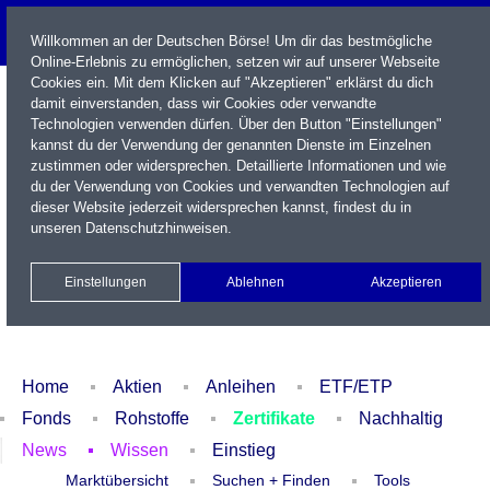
Willkommen an der Deutschen Börse! Um dir das bestmögliche
Online-Erlebnis zu ermöglichen, setzen wir auf unserer Webseite
Cookies ein. Mit dem Klicken auf "Akzeptieren" erklärst du dich
damit einverstanden, dass wir Cookies oder verwandte
Technologien verwenden dürfen. Über den Button "Einstellungen"
kannst du der Verwendung der genannten Dienste im Einzelnen
zustimmen oder widersprechen. Detaillierte Informationen und wie
du der Verwendung von Cookies und verwandten Technologien auf
dieser Website jederzeit widersprechen kannst, findest du in
Name / WKN / ISIN / Kürzel
unseren
Datenschutzhinweisen
.
Newsletter
Kontakt
English
Einstellungen
Ablehnen
Akzeptieren
Xetra Realtime
Watchlist
Portfolio
Login
Home
Aktien
Anleihen
ETF/ETP
Fonds
Rohstoffe
Zertifikate
Nachhaltig
News
Wissen
Einstieg
Marktübersicht
Suchen + Finden
Tools