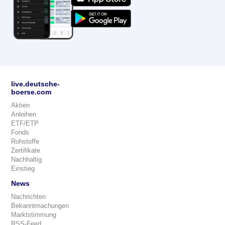
live.deutsche-
boerse.com
Aktien
Anleihen
ETF/ETP
Fonds
Rohstoffe
Zertifikate
Nachhaltig
Einstieg
News
Nachrichten
Bekanntmachungen
Marktstimmung
RSS-Feed