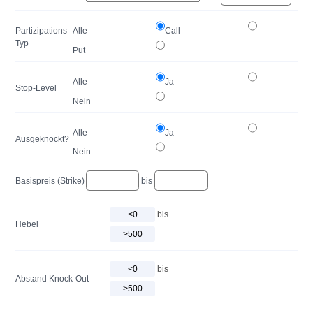
Partizipations-
Alle
Call
Typ
Put
Alle
Ja
Stop-Level
Nein
Alle
Ja
Ausgeknockt?
Nein
Basispreis (Strike)
bis
bis
Hebel
bis
Abstand Knock-Out