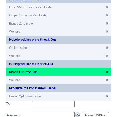
Index/Partizipations Zertifikate
0
Outperformance Zertifikate
0
Bonus Zertifikate
0
Weitere
0
Hebelprodukte ohne Knock-Out
Optionsscheine
0
Weitere
0
Hebelprodukte mit Knock-Out
Knock-Out Produkte
0
Weitere
0
Produkte mit konstantem Hebel
Faktor Optionsscheine
0
Typ
Basiswert
oder