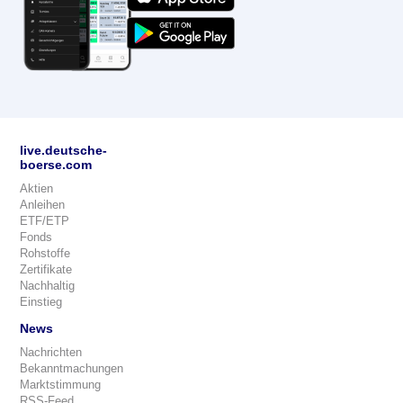
live.deutsche-
boerse.com
Aktien
Anleihen
ETF/ETP
Fonds
Rohstoffe
Zertifikate
Nachhaltig
Einstieg
News
Nachrichten
Bekanntmachungen
Marktstimmung
RSS-Feed