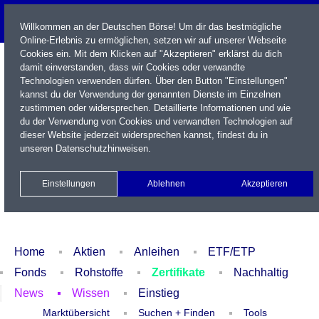
Willkommen an der Deutschen Börse! Um dir das bestmögliche
Online-Erlebnis zu ermöglichen, setzen wir auf unserer Webseite
Cookies ein. Mit dem Klicken auf "Akzeptieren" erklärst du dich
damit einverstanden, dass wir Cookies oder verwandte
Technologien verwenden dürfen. Über den Button "Einstellungen"
kannst du der Verwendung der genannten Dienste im Einzelnen
zustimmen oder widersprechen. Detaillierte Informationen und wie
du der Verwendung von Cookies und verwandten Technologien auf
dieser Website jederzeit widersprechen kannst, findest du in
Name / WKN / ISIN / Kürzel
unseren
Datenschutzhinweisen
.
Newsletter
Kontakt
English
Einstellungen
Ablehnen
Akzeptieren
Xetra Realtime
Watchlist
Portfolio
Login
Home
Aktien
Anleihen
ETF/ETP
Fonds
Rohstoffe
Zertifikate
Nachhaltig
News
Wissen
Einstieg
Marktübersicht
Suchen + Finden
Tools