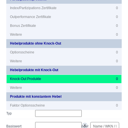
Index/Partizipations Zertifikate
0
Outperformance Zertifikate
0
Bonus Zertifikate
0
Weitere
0
Hebelprodukte ohne Knock-Out
Optionsscheine
0
Weitere
0
Hebelprodukte mit Knock-Out
Knock-Out Produkte
0
Weitere
0
Produkte mit konstantem Hebel
Faktor Optionsscheine
0
Typ
Basiswert
oder