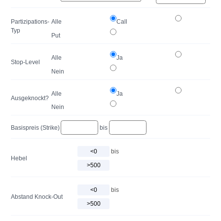
Partizipations-
Alle
Call
Typ
Put
Alle
Ja
Stop-Level
Nein
Alle
Ja
Ausgeknockt?
Nein
Basispreis (Strike)
bis
bis
Hebel
bis
Abstand Knock-Out