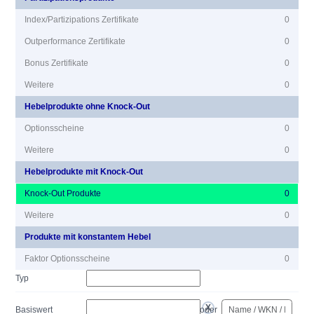
Index/Partizipations Zertifikate
0
Outperformance Zertifikate
0
Bonus Zertifikate
0
Weitere
0
Hebelprodukte ohne Knock-Out
Optionsscheine
0
Weitere
0
Hebelprodukte mit Knock-Out
Knock-Out Produkte
0
Weitere
0
Produkte mit konstantem Hebel
Faktor Optionsscheine
0
Typ
Basiswert
oder