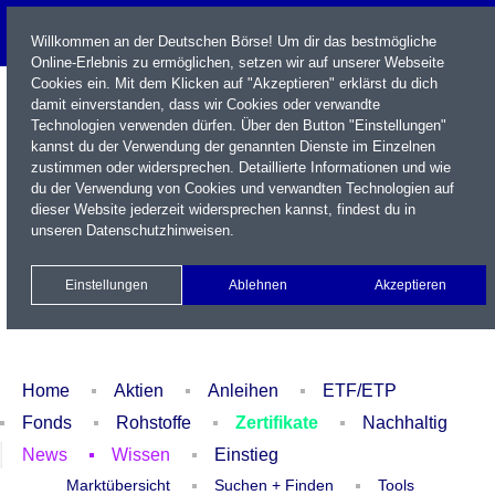
Willkommen an der Deutschen Börse! Um dir das bestmögliche
Online-Erlebnis zu ermöglichen, setzen wir auf unserer Webseite
Cookies ein. Mit dem Klicken auf "Akzeptieren" erklärst du dich
damit einverstanden, dass wir Cookies oder verwandte
Technologien verwenden dürfen. Über den Button "Einstellungen"
kannst du der Verwendung der genannten Dienste im Einzelnen
zustimmen oder widersprechen. Detaillierte Informationen und wie
du der Verwendung von Cookies und verwandten Technologien auf
dieser Website jederzeit widersprechen kannst, findest du in
Name / WKN / ISIN / Kürzel
unseren
Datenschutzhinweisen
.
Newsletter
Kontakt
English
Einstellungen
Ablehnen
Akzeptieren
Xetra Realtime
Watchlist
Portfolio
Login
Home
Aktien
Anleihen
ETF/ETP
Fonds
Rohstoffe
Zertifikate
Nachhaltig
News
Wissen
Einstieg
Marktübersicht
Suchen + Finden
Tools