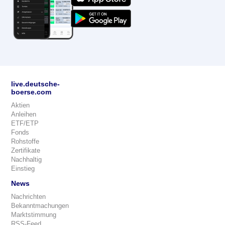
live.deutsche-
boerse.com
Aktien
Anleihen
ETF/ETP
Fonds
Rohstoffe
Zertifikate
Nachhaltig
Einstieg
News
Nachrichten
Bekanntmachungen
Marktstimmung
RSS-Feed