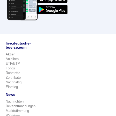
live.deutsche-
boerse.com
Aktien
Anleihen
ETF/ETP
Fonds
Rohstoffe
Zertifikate
Nachhaltig
Einstieg
News
Nachrichten
Bekanntmachungen
Marktstimmung
RSS-Feed