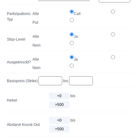
Partizipations-
Alle
Call
Typ
Put
Alle
Ja
Stop-Level
Nein
Alle
Ja
Ausgeknockt?
Nein
Basispreis (Strike)
bis
bis
Hebel
bis
Abstand Knock-Out