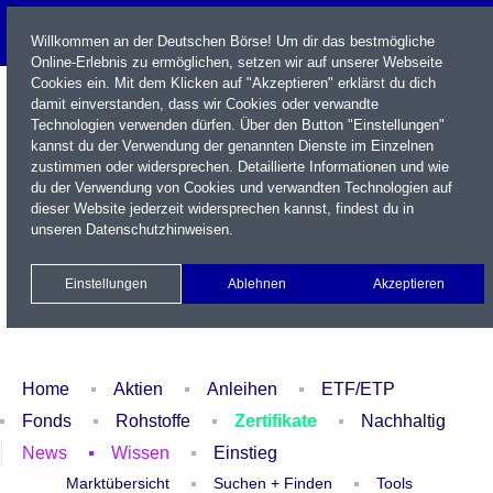
Willkommen an der Deutschen Börse! Um dir das bestmögliche
Online-Erlebnis zu ermöglichen, setzen wir auf unserer Webseite
Cookies ein. Mit dem Klicken auf "Akzeptieren" erklärst du dich
damit einverstanden, dass wir Cookies oder verwandte
Technologien verwenden dürfen. Über den Button "Einstellungen"
kannst du der Verwendung der genannten Dienste im Einzelnen
zustimmen oder widersprechen. Detaillierte Informationen und wie
du der Verwendung von Cookies und verwandten Technologien auf
dieser Website jederzeit widersprechen kannst, findest du in
Name / WKN / ISIN / Kürzel
unseren
Datenschutzhinweisen
.
Newsletter
Kontakt
English
Einstellungen
Ablehnen
Akzeptieren
Xetra Realtime
Watchlist
Portfolio
Login
Home
Aktien
Anleihen
ETF/ETP
Fonds
Rohstoffe
Zertifikate
Nachhaltig
News
Wissen
Einstieg
Marktübersicht
Suchen + Finden
Tools