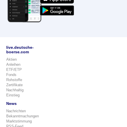
live.deutsche-
boerse.com
Aktien
Anleihen
ETF/ETP
Fonds
Rohstoffe
Zertifikate
Nachhaltig
Einstieg
News
Nachrichten
Bekanntmachungen
Marktstimmung
RSS-Feed