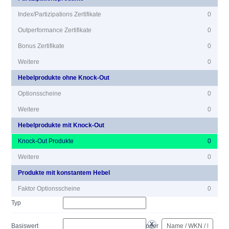
Index/Partizipations Zertifikate
0
Outperformance Zertifikate
0
Bonus Zertifikate
0
Weitere
0
Hebelprodukte ohne Knock-Out
Optionsscheine
0
Weitere
0
Hebelprodukte mit Knock-Out
Knock-Out Produkte
0
Weitere
0
Produkte mit konstantem Hebel
Faktor Optionsscheine
0
Typ
Basiswert
oder