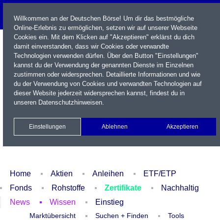
Willkommen an der Deutschen Börse! Um dir das bestmögliche
Online-Erlebnis zu ermöglichen, setzen wir auf unserer Webseite
Cookies ein. Mit dem Klicken auf "Akzeptieren" erklärst du dich
damit einverstanden, dass wir Cookies oder verwandte
Technologien verwenden dürfen. Über den Button "Einstellungen"
kannst du der Verwendung der genannten Dienste im Einzelnen
zustimmen oder widersprechen. Detaillierte Informationen und wie
du der Verwendung von Cookies und verwandten Technologien auf
dieser Website jederzeit widersprechen kannst, findest du in
Name / WKN / ISIN / Kürzel
unseren
Datenschutzhinweisen
.
Newsletter
Kontakt
English
Einstellungen
Ablehnen
Akzeptieren
Xetra Realtime
Watchlist
Portfolio
Login
Home
Aktien
Anleihen
ETF/ETP
Fonds
Rohstoffe
Zertifikate
Nachhaltig
News
Wissen
Einstieg
Marktübersicht
Suchen + Finden
Tools