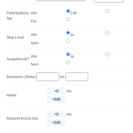
Partizipations-
Alle
Call
Typ
Put
Alle
Ja
Stop-Level
Nein
Alle
Ja
Ausgeknockt?
Nein
Basispreis (Strike)
bis
bis
Hebel
bis
Abstand Knock-Out