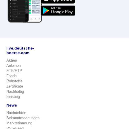
live.deutsche-
boerse.com
Aktien
Anleihen
ETF/ETP
Fonds
Rohstoffe
Zertifikate
Nachhaltig
Einstieg
News
Nachrichten
Bekanntmachungen
Marktstimmung
RSS-Feed