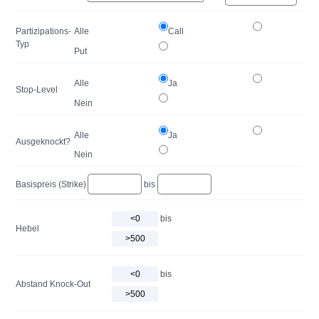
Partizipations-
Alle
Call
Typ
Put
Alle
Ja
Stop-Level
Nein
Alle
Ja
Ausgeknockt?
Nein
Basispreis (Strike)
bis
bis
Hebel
bis
Abstand Knock-Out