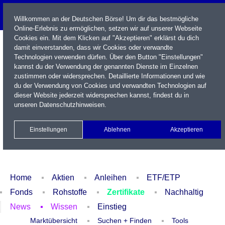
Willkommen an der Deutschen Börse! Um dir das bestmögliche
Online-Erlebnis zu ermöglichen, setzen wir auf unserer Webseite
Cookies ein. Mit dem Klicken auf "Akzeptieren" erklärst du dich
damit einverstanden, dass wir Cookies oder verwandte
Technologien verwenden dürfen. Über den Button "Einstellungen"
kannst du der Verwendung der genannten Dienste im Einzelnen
zustimmen oder widersprechen. Detaillierte Informationen und wie
du der Verwendung von Cookies und verwandten Technologien auf
dieser Website jederzeit widersprechen kannst, findest du in
Name / WKN / ISIN / Kürzel
unseren
Datenschutzhinweisen
.
Newsletter
Kontakt
English
Einstellungen
Ablehnen
Akzeptieren
Xetra Realtime
Watchlist
Portfolio
Login
Home
Aktien
Anleihen
ETF/ETP
Fonds
Rohstoffe
Zertifikate
Nachhaltig
News
Wissen
Einstieg
Marktübersicht
Suchen + Finden
Tools