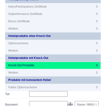
Index/Partizipations Zertifikate
0
Outperformance Zertifikate
0
Bonus Zertifikate
0
Weitere
0
Hebelprodukte ohne Knock-Out
Optionsscheine
0
Weitere
0
Hebelprodukte mit Knock-Out
Knock-Out Produkte
0
Weitere
0
Produkte mit konstantem Hebel
Faktor Optionsscheine
0
Typ
Basiswert
oder