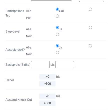
Partizipations-
Alle
Call
Typ
Put
Alle
Ja
Stop-Level
Nein
Alle
Ja
Ausgeknockt?
Nein
Basispreis (Strike)
bis
bis
Hebel
bis
Abstand Knock-Out