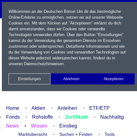
Willkommen an der Deutschen Börse! Um dir das bestmögliche
Online-Erlebnis zu ermöglichen, setzen wir auf unserer Webseite
Cookies ein. Mit dem Klicken auf "Akzeptieren" erklärst du dich
damit einverstanden, dass wir Cookies oder verwandte
Technologien verwenden dürfen. Über den Button "Einstellungen"
kannst du der Verwendung der genannten Dienste im Einzelnen
zustimmen oder widersprechen. Detaillierte Informationen und wie
du der Verwendung von Cookies und verwandten Technologien auf
dieser Website jederzeit widersprechen kannst, findest du in
Name / WKN / ISIN / Kürzel
unseren
Datenschutzhinweisen
.
Newsletter
Kontakt
English
Einstellungen
Ablehnen
Akzeptieren
Xetra Realtime
Watchlist
Portfolio
Login
Home
Aktien
Anleihen
ETF/ETP
Fonds
Rohstoffe
Zertifikate
Nachhaltig
News
Wissen
Einstieg
Marktübersicht
Suchen + Finden
Tools