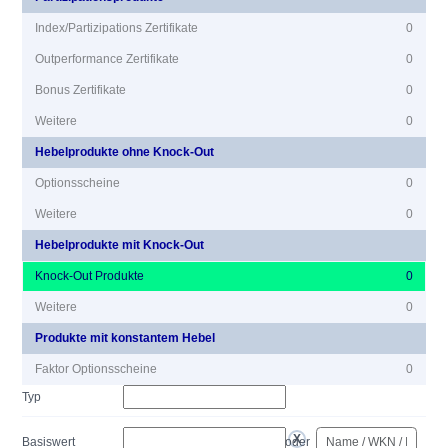
Index/Partizipations Zertifikate
0
Outperformance Zertifikate
0
Bonus Zertifikate
0
Weitere
0
Hebelprodukte ohne Knock-Out
Optionsscheine
0
Weitere
0
Hebelprodukte mit Knock-Out
Knock-Out Produkte
0
Weitere
0
Produkte mit konstantem Hebel
Faktor Optionsscheine
0
Typ
Basiswert
oder