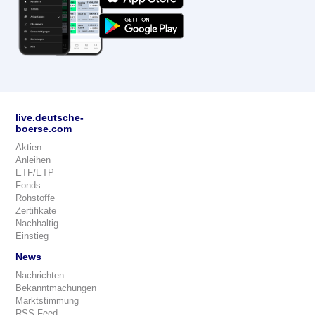
live.deutsche-
boerse.com
Aktien
Anleihen
ETF/ETP
Fonds
Rohstoffe
Zertifikate
Nachhaltig
Einstieg
News
Nachrichten
Bekanntmachungen
Marktstimmung
RSS-Feed