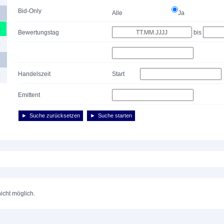
Bid-Only
Alle
Ja
0
Bewertungstag
bis
0
Handelszeit
Start
0
Emittent
Suche zurücksetzen
Suche starten
nicht möglich.