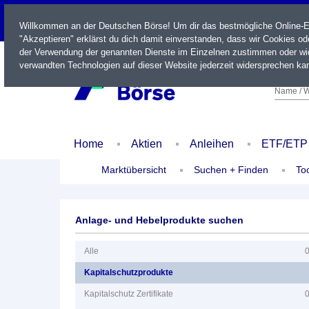
LIVE
Willkommen an der Deutschen Börse! Um dir das bestmögliche Online-Erl
"Akzeptieren" erklärst du dich damit einverstanden, dass wir Cookies o
der Verwendung der genannten Dienste im Einzelnen zustimmen oder wid
verwandten Technologien auf dieser Website jederzeit widersprechen kan
Name / W
Home
Aktien
Anleihen
ETF/ETP
Marktübersicht
Suchen + Finden
To
Anlage- und Hebelprodukte suchen
Alle
Kapitalschutzprodukte
Kapitalschutz Zertifikate