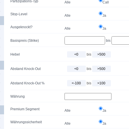
Partizipations-Typ
Alle
Call
0
0
Stop-Level
Alle
Ja
Ausgeknockt?
Alle
Ja
0
0
Basispreis (Strike)
bis
0
Hebel
bis
0
Abstand Knock-Out
bis
0
0
Abstand Knock-Out %
bis
0
Währung
0
Premium Segment
Alle
Ja
0
Währungssicherheit
Alle
Ja
0