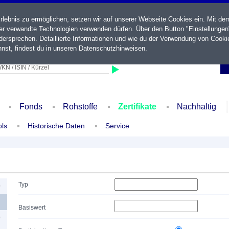
ebnis zu ermöglichen, setzen wir auf unserer Webseite Cookies ein. Mit de
der verwandte Technologien verwenden dürfen. Über den Button "Einstellungen
ersprechen. Detaillierte Informationen und wie du der Verwendung von Cooki
nst, findest du in unseren
Datenschutzhinweisen
.
KN / ISIN / Kürzel
Fonds
Rohstoffe
Zertifikate
Nachhaltig
ols
Historische Daten
Service
Typ
0
Basiswert
0