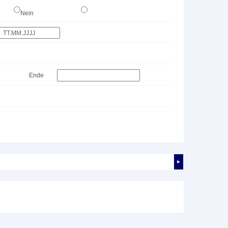
Nein
Ende
►