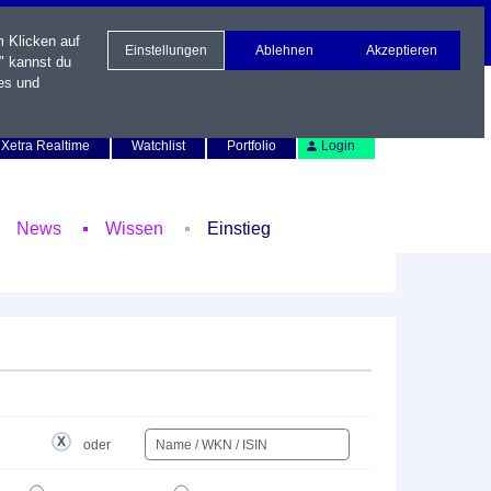
m Klicken auf
Einstellungen
Ablehnen
Akzeptieren
" kannst du
es und
Newsletter
Kontakt
English
Xetra Realtime
Watchlist
Portfolio
Login
News
Wissen
Einstieg
oder