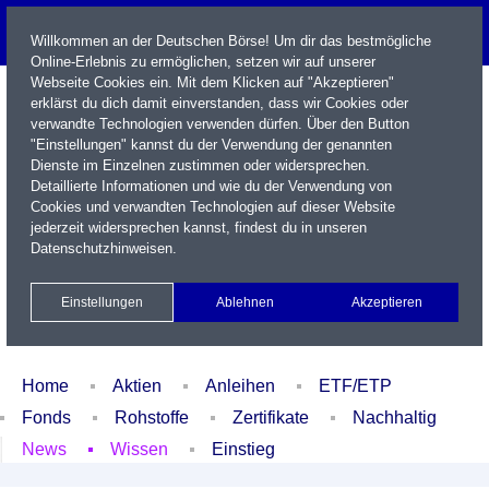
Willkommen an der Deutschen Börse! Um dir das bestmögliche
Online-Erlebnis zu ermöglichen, setzen wir auf unserer
Webseite Cookies ein. Mit dem Klicken auf "Akzeptieren"
erklärst du dich damit einverstanden, dass wir Cookies oder
verwandte Technologien verwenden dürfen. Über den Button
"Einstellungen" kannst du der Verwendung der genannten
Dienste im Einzelnen zustimmen oder widersprechen.
Detaillierte Informationen und wie du der Verwendung von
Cookies und verwandten Technologien auf dieser Website
Name / WKN / ISIN / Kürzel
jederzeit widersprechen kannst, findest du in unseren
Datenschutzhinweisen
.
Newsletter
Kontakt
English
Einstellungen
Ablehnen
Akzeptieren
Xetra Realtime
Watchlist
Portfolio
Login
Home
Aktien
Anleihen
ETF/ETP
Fonds
Rohstoffe
Zertifikate
Nachhaltig
News
Wissen
Einstieg