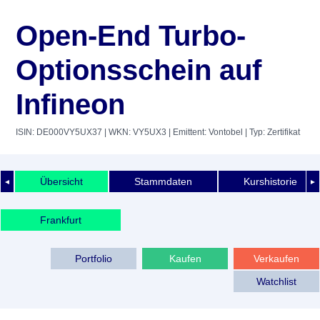
Open-End Turbo-
Optionsschein auf
Infineon
ISIN: DE000VY5UX37
| WKN: VY5UX3
| Emittent: Vontobel
| Typ: Zertifikat
Übersicht
Stammdaten
Kurshistorie
◄
►
Frankfurt
Portfolio
Kaufen
Verkaufen
Watchlist