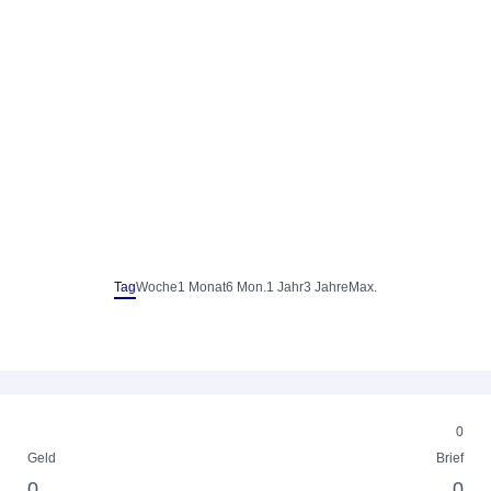
Tag
Woche
1 Monat
6 Mon.
1 Jahr
3 Jahre
Max.
0
Geld
Brief
0
0