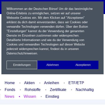
Willkommen an der Deutschen Börse! Um dir das bestmögliche
Online-Erlebnis zu ermöglichen, setzen wir auf unserer
Webseite Cookies ein. Mit dem Klicken auf "Akzeptieren"
erklärst du dich damit einverstanden, dass wir Cookies oder
verwandte Technologien verwenden dürfen. Über den Button
"Einstellungen" kannst du der Verwendung der genannten
Dienste im Einzelnen zustimmen oder widersprechen.
Detaillierte Informationen und wie du der Verwendung von
Cookies und verwandten Technologien auf dieser Website
Name / WKN / ISIN / Kürzel
jederzeit widersprechen kannst, findest du in unseren
Datenschutzhinweisen
.
Newsletter
Kontakt
English
Einstellungen
Ablehnen
Akzeptieren
Xetra Realtime
Watchlist
Portfolio
Login
Home
Aktien
Anleihen
ETF/ETP
Fonds
Rohstoffe
Zertifikate
Nachhaltig
News
Wissen
Einstieg