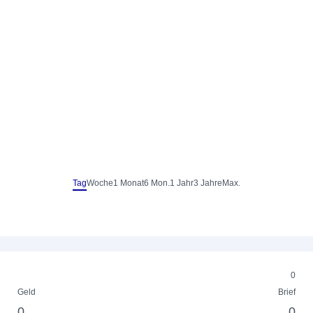
Tag
Woche
1 Monat
6 Mon.
1 Jahr
3 Jahre
Max.
0
Geld
Brief
0
0