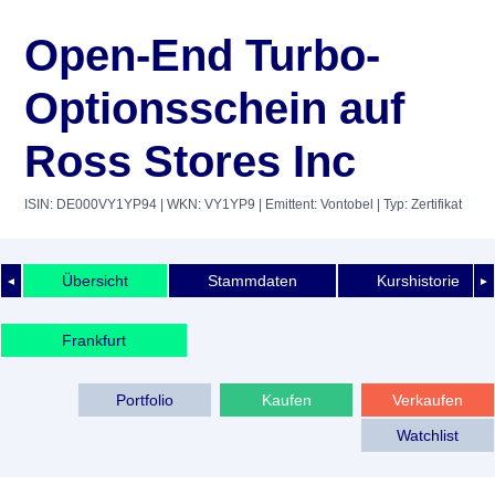
Open-End Turbo-
Optionsschein auf
Ross Stores Inc
ISIN: DE000VY1YP94
| WKN: VY1YP9
| Emittent: Vontobel
| Typ: Zertifikat
Übersicht
Stammdaten
Kurshistorie
◄
►
Frankfurt
Portfolio
Kaufen
Verkaufen
Watchlist