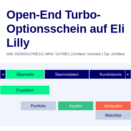
Open-End Turbo-
Optionsschein auf Eli
Lilly
ISIN: DE000VU7WE18
| WKN: VU7WE1
| Emittent: Vontobel
| Typ: Zertifikat
Übersicht
Stammdaten
Kurshistorie
◄
►
Frankfurt
Portfolio
Kaufen
Verkaufen
Watchlist