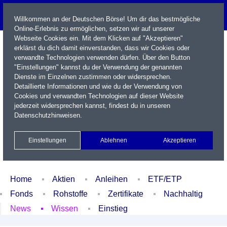
Willkommen an der Deutschen Börse! Um dir das bestmögliche
Online-Erlebnis zu ermöglichen, setzen wir auf unserer
Webseite Cookies ein. Mit dem Klicken auf "Akzeptieren"
erklärst du dich damit einverstanden, dass wir Cookies oder
verwandte Technologien verwenden dürfen. Über den Button
"Einstellungen" kannst du der Verwendung der genannten
Dienste im Einzelnen zustimmen oder widersprechen.
Detaillierte Informationen und wie du der Verwendung von
Cookies und verwandten Technologien auf dieser Website
Name / WKN / ISIN / Kürzel
jederzeit widersprechen kannst, findest du in unseren
Datenschutzhinweisen
.
Newsletter
Kontakt
English
Einstellungen
Ablehnen
Akzeptieren
Xetra Realtime
Watchlist
Portfolio
Login
Home
Aktien
Anleihen
ETF/ETP
Fonds
Rohstoffe
Zertifikate
Nachhaltig
News
Wissen
Einstieg