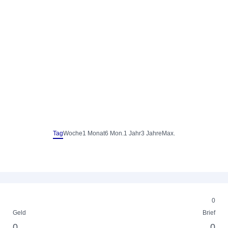
Tag
Woche
1 Monat
6 Mon.
1 Jahr
3 Jahre
Max.
0
Geld
Brief
0
0