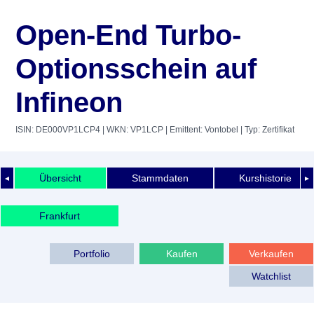
Open-End Turbo-
Optionsschein auf
Infineon
ISIN: DE000VP1LCP4
| WKN: VP1LCP
| Emittent: Vontobel
| Typ: Zertifikat
Übersicht
Stammdaten
Kurshistorie
◄
►
Frankfurt
Portfolio
Kaufen
Verkaufen
Watchlist