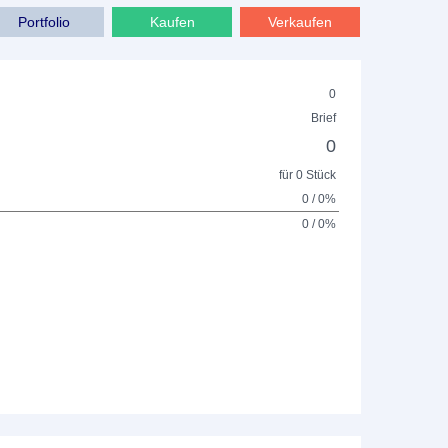
Portfolio
Kaufen
Verkaufen
0
Brief
0
für 0 Stück
0 / 0%
0 / 0%