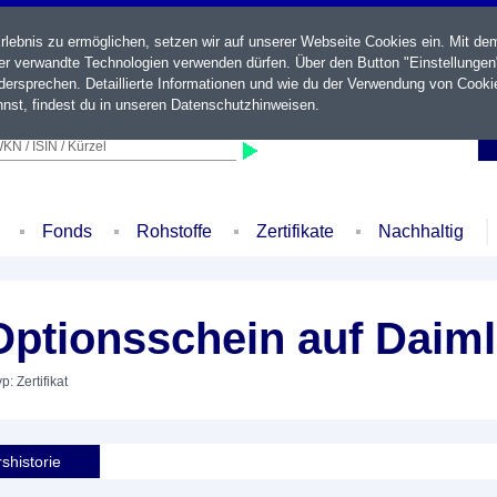
ebnis zu ermöglichen, setzen wir auf unserer Webseite Cookies ein. Mit de
der verwandte Technologien verwenden dürfen. Über den Button "Einstellungen
ersprechen. Detaillierte Informationen und wie du der Verwendung von Cooki
nst, findest du in unseren
Datenschutzhinweisen
.
KN / ISIN / Kürzel
Fonds
Rohstoffe
Zertifikate
Nachhaltig
ptionsschein auf Daiml
p: Zertifikat
shistorie