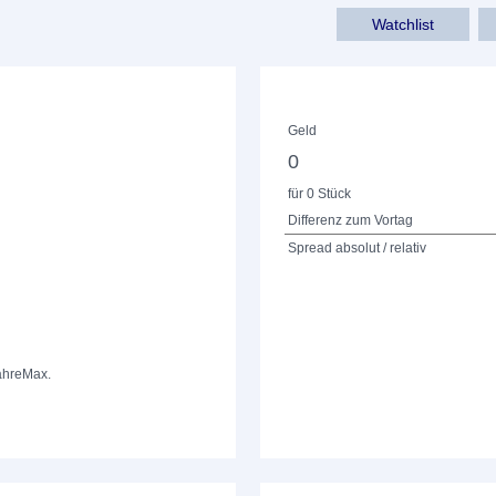
Watchlist
Geld
0
für 0 Stück
Differenz zum Vortag
Spread absolut / relativ
ahre
Max.