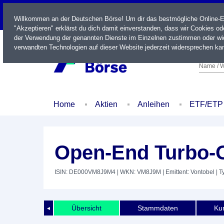
LIVE
Willkommen an der Deutschen Börse! Um dir das bestmögliche Online-Erl
"Akzeptieren" erklärst du dich damit einverstanden, dass wir Cookies o
der Verwendung der genannten Dienste im Einzelnen zustimmen oder wid
verwandten Technologien auf dieser Website jederzeit widersprechen kan
Name / W
Home
Aktien
Anleihen
ETF/ETP
Open-End Turbo-O
ISIN: DE000VM8J9M4
| WKN: VM8J9M
| Emittent: Vontobel
| Ty
Übersicht
Stammdaten
Kur
◄