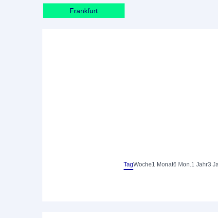
Frankfurt
Tag
Woche
1 Monat
6 Mon.
1 Jahr
3 J