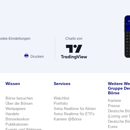
okie-Einstellungen
Charts von
Drucken
Wissen
Services
Weitere We
Gruppe De
Börse
Börse besuchen
Watchlist
Karriere
Über die Börsen
Portfolio
Presse
Wertpapiere
Xetra Realtime für Aktien
Deutsche Bö
Handeln
Xetra Realtime für ETFs
(Listing und 
Börsenlexikon
Karriere @Börse
Deutsche Bö
Publikationen
Eurex
Events und Webinare