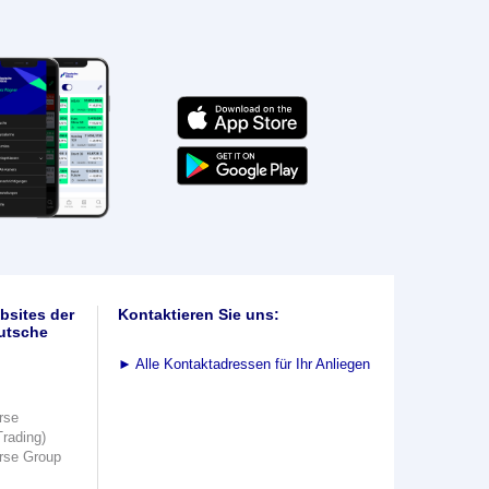
bsites der
Kontaktieren Sie uns:
utsche
►
Alle Kontaktadressen für Ihr Anliegen
rse
Trading)
rse Group