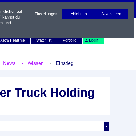
m Klicken auf
Einstellungen
Ablehnen
Akzeptieren
" kannst du
es und
Newsletter
Kontakt
English
Xetra Realtime
Watchlist
Portfolio
Login
News
Wissen
Einstieg
er Truck Holding
►