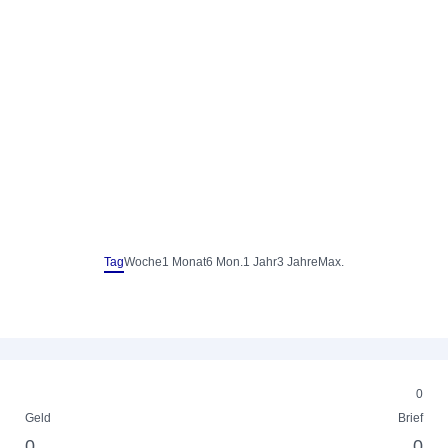
Tag
Woche
1 Monat
6 Mon.
1 Jahr
3 Jahre
Max.
0
Geld
Brief
0
0