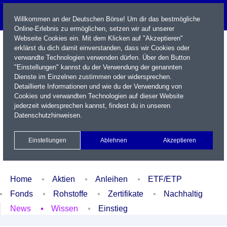
Willkommen an der Deutschen Börse! Um dir das bestmögliche
Online-Erlebnis zu ermöglichen, setzen wir auf unserer
Webseite Cookies ein. Mit dem Klicken auf "Akzeptieren"
erklärst du dich damit einverstanden, dass wir Cookies oder
verwandte Technologien verwenden dürfen. Über den Button
"Einstellungen" kannst du der Verwendung der genannten
Dienste im Einzelnen zustimmen oder widersprechen.
Detaillierte Informationen und wie du der Verwendung von
Cookies und verwandten Technologien auf dieser Website
Name / WKN / ISIN / Kürzel
jederzeit widersprechen kannst, findest du in unseren
Datenschutzhinweisen
.
Newsletter
Kontakt
English
Einstellungen
Ablehnen
Akzeptieren
Xetra Realtime
Watchlist
Portfolio
Login
Home
Aktien
Anleihen
ETF/ETP
Fonds
Rohstoffe
Zertifikate
Nachhaltig
News
Wissen
Einstieg