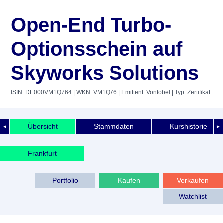
Open-End Turbo-
Optionsschein auf
Skyworks Solutions
ISIN: DE000VM1Q764
| WKN: VM1Q76
| Emittent: Vontobel
| Typ: Zertifikat
Übersicht
Stammdaten
Kurshistorie
◄
►
Frankfurt
Portfolio
Kaufen
Verkaufen
Watchlist