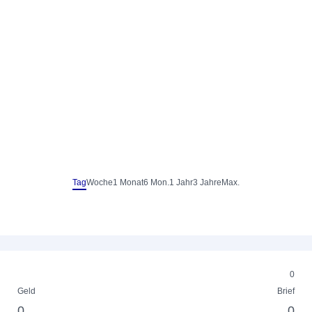
Tag
Woche
1 Monat
6 Mon.
1 Jahr
3 Jahre
Max.
0
Geld
Brief
0
0