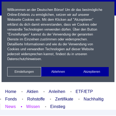
Willkommen an der Deutschen Börse! Um dir das bestmögliche
Online-Erlebnis zu ermöglichen, setzen wir auf unserer
Webseite Cookies ein. Mit dem Klicken auf "Akzeptieren"
erklärst du dich damit einverstanden, dass wir Cookies oder
verwandte Technologien verwenden dürfen. Über den Button
"Einstellungen" kannst du der Verwendung der genannten
Dienste im Einzelnen zustimmen oder widersprechen.
Detaillierte Informationen und wie du der Verwendung von
Cookies und verwandten Technologien auf dieser Website
Name / WKN / ISIN / Kürzel
jederzeit widersprechen kannst, findest du in unseren
Datenschutzhinweisen
.
Newsletter
Kontakt
English
Einstellungen
Ablehnen
Akzeptieren
Xetra Realtime
Watchlist
Portfolio
Login
Home
Aktien
Anleihen
ETF/ETP
Fonds
Rohstoffe
Zertifikate
Nachhaltig
News
Wissen
Einstieg