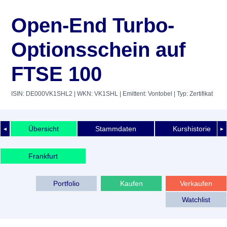
Open-End Turbo-
Optionsschein auf
FTSE 100
ISIN: DE000VK1SHL2
| WKN: VK1SHL
| Emittent: Vontobel
| Typ: Zertifikat
Übersicht
Stammdaten
Kurshistorie
◄
►
Frankfurt
Portfolio
Kaufen
Verkaufen
Watchlist