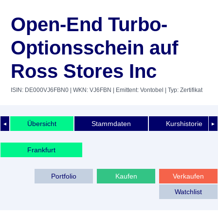
Open-End Turbo-
Optionsschein auf
Ross Stores Inc
ISIN: DE000VJ6FBN0
| WKN: VJ6FBN
| Emittent: Vontobel
| Typ: Zertifikat
Übersicht
Stammdaten
Kurshistorie
◄
►
Frankfurt
Portfolio
Kaufen
Verkaufen
Watchlist