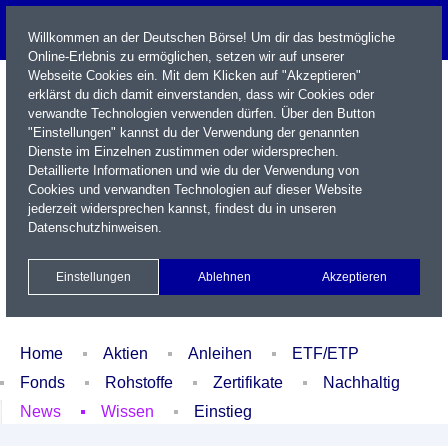
Willkommen an der Deutschen Börse! Um dir das bestmögliche
Online-Erlebnis zu ermöglichen, setzen wir auf unserer
Webseite Cookies ein. Mit dem Klicken auf "Akzeptieren"
erklärst du dich damit einverstanden, dass wir Cookies oder
verwandte Technologien verwenden dürfen. Über den Button
"Einstellungen" kannst du der Verwendung der genannten
Dienste im Einzelnen zustimmen oder widersprechen.
Detaillierte Informationen und wie du der Verwendung von
Cookies und verwandten Technologien auf dieser Website
Name / WKN / ISIN / Kürzel
jederzeit widersprechen kannst, findest du in unseren
Datenschutzhinweisen
.
Newsletter
Kontakt
English
Einstellungen
Ablehnen
Akzeptieren
Xetra Realtime
Watchlist
Portfolio
Login
Home
Aktien
Anleihen
ETF/ETP
Fonds
Rohstoffe
Zertifikate
Nachhaltig
News
Wissen
Einstieg