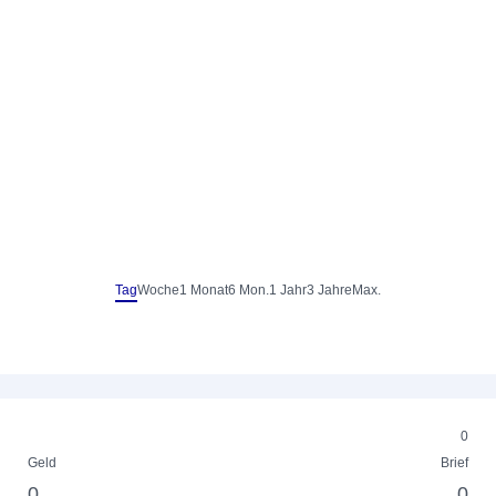
Tag
Woche
1 Monat
6 Mon.
1 Jahr
3 Jahre
Max.
0
Geld
Brief
0
0