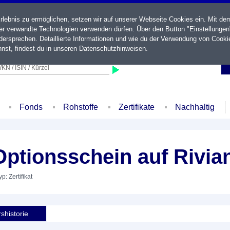
ebnis zu ermöglichen, setzen wir auf unserer Webseite Cookies ein. Mit de
der verwandte Technologien verwenden dürfen. Über den Button "Einstellungen
ersprechen. Detaillierte Informationen und wie du der Verwendung von Cooki
nst, findest du in unseren
Datenschutzhinweisen
.
KN / ISIN / Kürzel
Fonds
Rohstoffe
Zertifikate
Nachhaltig
ptionsschein auf Rivia
yp: Zertifikat
shistorie