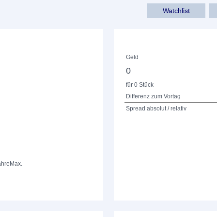
Watchlist
Geld
0
für 0 Stück
Differenz zum Vortag
Spread absolut / relativ
ahre
Max.