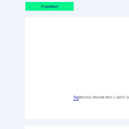
Frankfurt
Tag
Woche
1 Monat
6 Mon.
1 Jahr
3 J