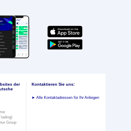
bsites der
Kontaktieren Sie uns:
utsche
►
Alle Kontaktadressen für Ihr Anliegen
rse
Trading)
rse Group