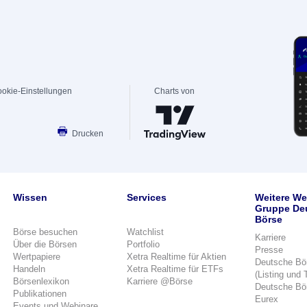
okie-Einstellungen
Charts von
Drucken
Wissen
Services
Weitere We
Gruppe De
Börse
Börse besuchen
Watchlist
Karriere
Über die Börsen
Portfolio
Presse
Wertpapiere
Xetra Realtime für Aktien
Deutsche Bö
Handeln
Xetra Realtime für ETFs
(Listing und 
Börsenlexikon
Karriere @Börse
Deutsche Bö
Publikationen
Eurex
Events und Webinare