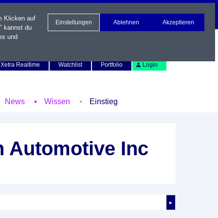
m Klicken auf
Einstellungen
Ablehnen
Akzeptieren
" kannst du
es und
Newsletter
Kontakt
English
Xetra Realtime
Watchlist
Portfolio
Login
News
Wissen
Einstieg
n Automotive Inc
►