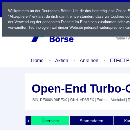
LIVE
Willkommen an der Deutschen Börse! Um dir das bestmögliche Online-Erl
"Akzeptieren" erklärst du dich damit einverstanden, dass wir Cookies o
der Verwendung der genannten Dienste im Einzelnen zustimmen oder wid
verwandten Technologien auf dieser Website jederzeit widersprechen kan
Name / W
Home
Aktien
Anleihen
ETF/ETP
Open-End Turbo-O
ISIN: DE000VD8REX0
| WKN: VD8REX
| Emittent: Vontobel
| T
Übersicht
Stammdaten
Kur
◄