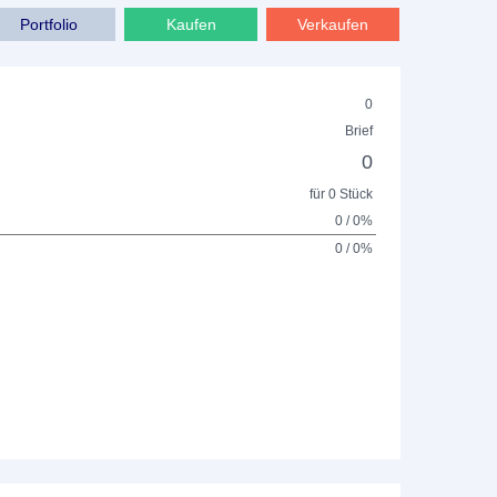
Portfolio
Kaufen
Verkaufen
0
Brief
0
für 0 Stück
0 / 0%
0 / 0%