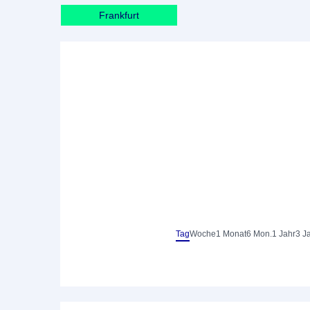
Frankfurt
Tag
Woche
1 Monat
6 Mon.
1 Jahr
3 J