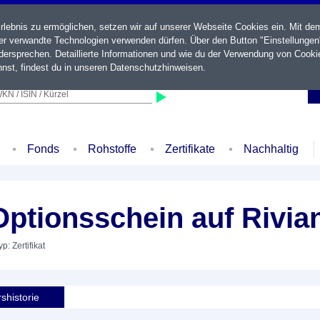
ebnis zu ermöglichen, setzen wir auf unserer Webseite Cookies ein. Mit de
der verwandte Technologien verwenden dürfen. Über den Button "Einstellungen
ersprechen. Detaillierte Informationen und wie du der Verwendung von Cooki
nst, findest du in unseren
Datenschutzhinweisen
.
KN / ISIN / Kürzel
Fonds
Rohstoffe
Zertifikate
Nachhaltig
ptionsschein auf Rivia
yp: Zertifikat
shistorie