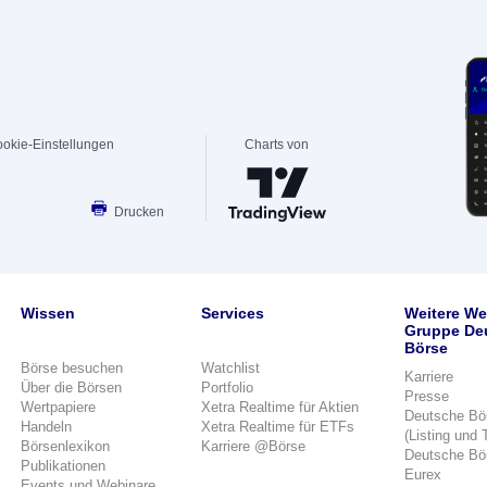
okie-Einstellungen
Charts von
Drucken
Wissen
Services
Weitere We
Gruppe De
Börse
Börse besuchen
Watchlist
Karriere
Über die Börsen
Portfolio
Presse
Wertpapiere
Xetra Realtime für Aktien
Deutsche Bö
Handeln
Xetra Realtime für ETFs
(Listing und 
Börsenlexikon
Karriere @Börse
Deutsche Bö
Publikationen
Eurex
Events und Webinare