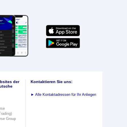
bsites der
Kontaktieren Sie uns:
utsche
►
Alle Kontaktadressen für Ihr Anliegen
rse
Trading)
rse Group