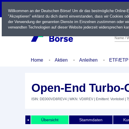
LIVE
Willkommen an der Deutschen Börse! Um dir das bestmögliche Online-Erl
"Akzeptieren" erklärst du dich damit einverstanden, dass wir Cookies o
der Verwendung der genannten Dienste im Einzelnen zustimmen oder wid
verwandten Technologien auf dieser Website jederzeit widersprechen kan
Name / W
Home
Aktien
Anleihen
ETF/ETP
Open-End Turbo-O
ISIN: DE000VD8REV4
| WKN: VD8REV
| Emittent: Vontobel
| T
Übersicht
Stammdaten
Kur
◄