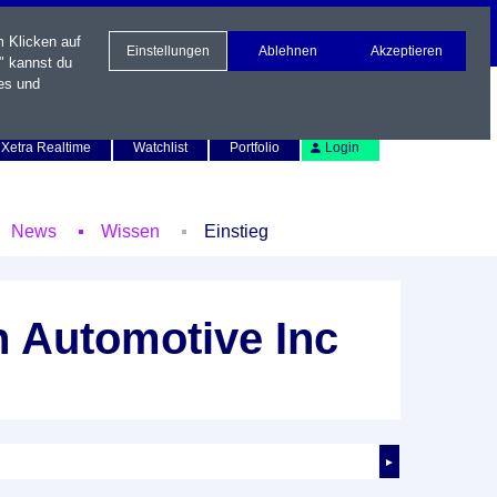
m Klicken auf
Einstellungen
Ablehnen
Akzeptieren
" kannst du
es und
Newsletter
Kontakt
English
Xetra Realtime
Watchlist
Portfolio
Login
News
Wissen
Einstieg
n Automotive Inc
►