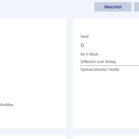
Watchlist
Geld
0
für 0 Stück
Differenz zum Vortag
Spread absolut / relativ
ahre
Max.