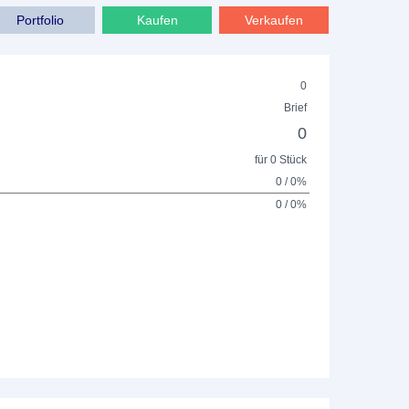
Portfolio
Kaufen
Verkaufen
0
Brief
0
für 0 Stück
0 / 0%
0 / 0%