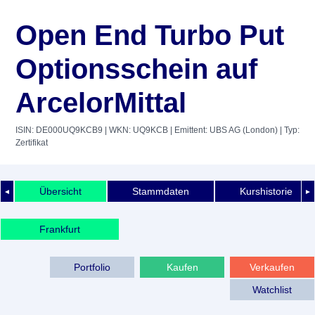
Open End Turbo Put
Optionsschein auf
ArcelorMittal
ISIN: DE000UQ9KCB9
| WKN: UQ9KCB
| Emittent: UBS AG (London)
| Typ:
Zertifikat
Übersicht
Stammdaten
Kurshistorie
◄
►
Frankfurt
Portfolio
Kaufen
Verkaufen
Watchlist