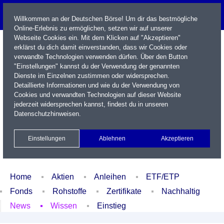
Willkommen an der Deutschen Börse! Um dir das bestmögliche
Online-Erlebnis zu ermöglichen, setzen wir auf unserer
Webseite Cookies ein. Mit dem Klicken auf "Akzeptieren"
erklärst du dich damit einverstanden, dass wir Cookies oder
verwandte Technologien verwenden dürfen. Über den Button
"Einstellungen" kannst du der Verwendung der genannten
Dienste im Einzelnen zustimmen oder widersprechen.
Detaillierte Informationen und wie du der Verwendung von
Cookies und verwandten Technologien auf dieser Website
Name / WKN / ISIN / Kürzel
jederzeit widersprechen kannst, findest du in unseren
Datenschutzhinweisen
.
Newsletter
Kontakt
English
Einstellungen
Ablehnen
Akzeptieren
Xetra Realtime
Watchlist
Portfolio
Login
Home
Aktien
Anleihen
ETF/ETP
Fonds
Rohstoffe
Zertifikate
Nachhaltig
News
Wissen
Einstieg