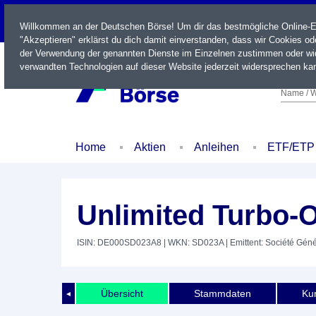
LIVE
Willkommen an der Deutschen Börse! Um dir das bestmögliche Online-Erl
"Akzeptieren" erklärst du dich damit einverstanden, dass wir Cookies o
der Verwendung der genannten Dienste im Einzelnen zustimmen oder wid
verwandten Technologien auf dieser Website jederzeit widersprechen kan
Name / W
Home
Aktien
Anleihen
ETF/ETP
Unlimited Turbo-
ISIN: DE000SD023A8
| WKN: SD023A
| Emittent: Société Gén
Übersicht
Stammdaten
Kur
◄