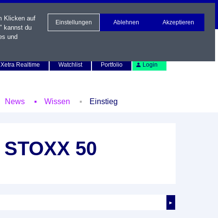
m Klicken auf
Einstellungen
Ablehnen
Akzeptieren
" kannst du
es und
Newsletter
Kontakt
English
Xetra Realtime
Watchlist
Portfolio
Login
News
Wissen
Einstieg
O STOXX 50
►