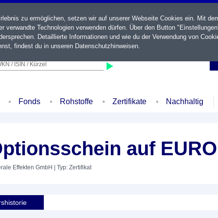
ebnis zu ermöglichen, setzen wir auf unserer Webseite Cookies ein. Mit de
der verwandte Technologien verwenden dürfen. Über den Button "Einstellungen
ersprechen. Detaillierte Informationen und wie du der Verwendung von Cooki
nst, findest du in unseren
Datenschutzhinweisen
.
KN / ISIN / Kürzel
Fonds
Rohstoffe
Zertifikate
Nachhaltig
Optionsschein auf EUR
érale Effekten GmbH
| Typ: Zertifikat
shistorie