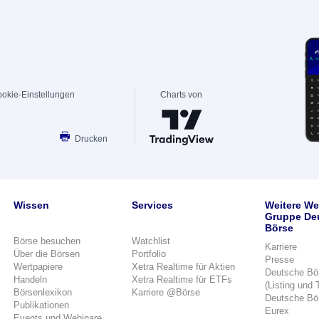
okie-Einstellungen
Charts von
Drucken
Wissen
Services
Weitere We
Gruppe De
Börse
Börse besuchen
Watchlist
Karriere
Über die Börsen
Portfolio
Presse
Wertpapiere
Xetra Realtime für Aktien
Deutsche Bö
Handeln
Xetra Realtime für ETFs
(Listing und 
Börsenlexikon
Karriere @Börse
Deutsche Bö
Publikationen
Eurex
Events und Webinare