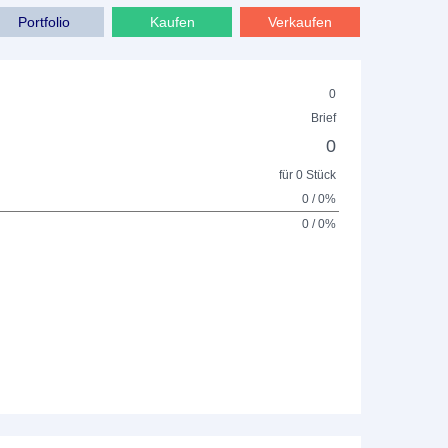
Portfolio
Kaufen
Verkaufen
0
Brief
0
für 0 Stück
0 / 0%
0 / 0%