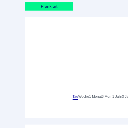
Frankfurt
Tag
Woche
1 Monat
6 Mon.
1 Jahr
3 J