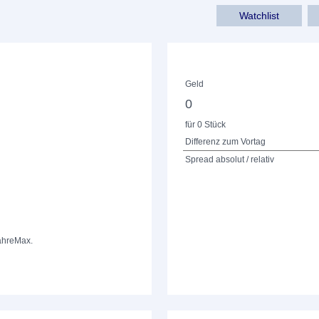
Watchlist
Geld
0
für 0 Stück
Differenz zum Vortag
Spread absolut / relativ
ahre
Max.