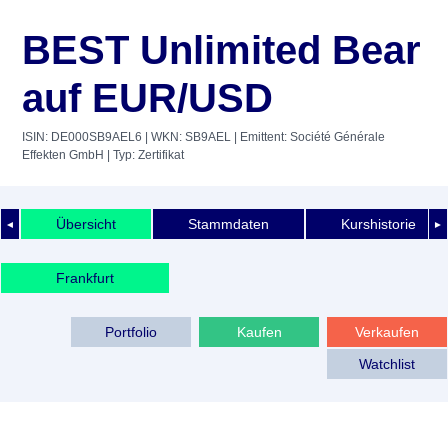
BEST Unlimited Bear
auf EUR/USD
ISIN: DE000SB9AEL6
| WKN: SB9AEL
| Emittent: Société Générale
Effekten GmbH
| Typ: Zertifikat
Übersicht
Stammdaten
Kurshistorie
◄
►
Frankfurt
Portfolio
Kaufen
Verkaufen
Watchlist