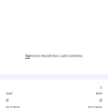
Tag
Woche
1 Monat
6 Mon.
1 Jahr
3 Jahre
Max.
0
Geld
Brief
0
0
für 0 Stück
für 0 Stück