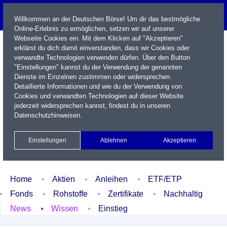
Willkommen an der Deutschen Börse! Um dir das bestmögliche
Online-Erlebnis zu ermöglichen, setzen wir auf unserer
Webseite Cookies ein. Mit dem Klicken auf "Akzeptieren"
erklärst du dich damit einverstanden, dass wir Cookies oder
verwandte Technologien verwenden dürfen. Über den Button
"Einstellungen" kannst du der Verwendung der genannten
Dienste im Einzelnen zustimmen oder widersprechen.
Detaillierte Informationen und wie du der Verwendung von
Cookies und verwandten Technologien auf dieser Website
Name / WKN / ISIN / Kürzel
jederzeit widersprechen kannst, findest du in unseren
Datenschutzhinweisen
.
Newsletter
Kontakt
English
Einstellungen
Ablehnen
Akzeptieren
Xetra Realtime
Watchlist
Portfolio
Login
Home
Aktien
Anleihen
ETF/ETP
Fonds
Rohstoffe
Zertifikate
Nachhaltig
News
Wissen
Einstieg