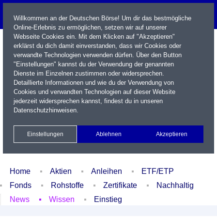
Willkommen an der Deutschen Börse! Um dir das bestmögliche
Online-Erlebnis zu ermöglichen, setzen wir auf unserer
Webseite Cookies ein. Mit dem Klicken auf "Akzeptieren"
erklärst du dich damit einverstanden, dass wir Cookies oder
verwandte Technologien verwenden dürfen. Über den Button
"Einstellungen" kannst du der Verwendung der genannten
Dienste im Einzelnen zustimmen oder widersprechen.
Detaillierte Informationen und wie du der Verwendung von
Cookies und verwandten Technologien auf dieser Website
Name / WKN / ISIN / Kürzel
jederzeit widersprechen kannst, findest du in unseren
Datenschutzhinweisen
.
Newsletter
Kontakt
English
Einstellungen
Ablehnen
Akzeptieren
Xetra Realtime
Watchlist
Portfolio
Login
Home
Aktien
Anleihen
ETF/ETP
Fonds
Rohstoffe
Zertifikate
Nachhaltig
News
Wissen
Einstieg