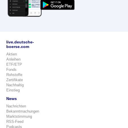
live.deutsche-
boerse.com
Aktien
Anleihen
ETF/ETP
Fonds
Rohstoffe
Zertifikate
Nachhaltig
Einstieg
News
Nachrichten
Bekanntmachungen
Marktstimmung
RSS-Feed
Podcasts