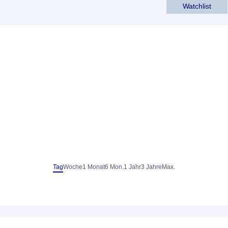
Watchlist
Tag
Woche
1 Monat
6 Mon.
1 Jahr
3 Jahre
Max.