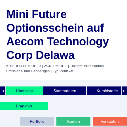
Mini Future
Optionsschein auf
Aecom Technology
Corp Delawa
ISIN: DE000PM2JDC3
| WKN: PM2JDC
| Emittent: BNP Paribas
Emissions- und Handelsges.
| Typ: Zertifikat
Übersicht
Stammdaten
Kurshistorie
◄
►
Frankfurt
Portfolio
Kaufen
Verkaufen