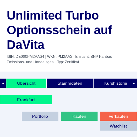
Unlimited Turbo
Optionsschein auf
DaVita
ISIN: DE000PM2AAS4
| WKN: PM2AAS
| Emittent: BNP Paribas
Emissions- und Handelsges.
| Typ: Zertifikat
Übersicht
Stammdaten
Kurshistorie
◄
►
Frankfurt
Portfolio
Kaufen
Verkaufen
Watchlist