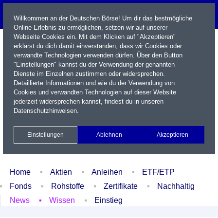
Willkommen an der Deutschen Börse! Um dir das bestmögliche
Online-Erlebnis zu ermöglichen, setzen wir auf unserer
Webseite Cookies ein. Mit dem Klicken auf "Akzeptieren"
erklärst du dich damit einverstanden, dass wir Cookies oder
verwandte Technologien verwenden dürfen. Über den Button
"Einstellungen" kannst du der Verwendung der genannten
Dienste im Einzelnen zustimmen oder widersprechen.
Detaillierte Informationen und wie du der Verwendung von
Cookies und verwandten Technologien auf dieser Website
Name / WKN / ISIN / Kürzel
jederzeit widersprechen kannst, findest du in unseren
Datenschutzhinweisen
.
Newsletter
Kontakt
English
Einstellungen
Ablehnen
Akzeptieren
Xetra Realtime
Watchlist
Portfolio
Login
Home
Aktien
Anleihen
ETF/ETP
Fonds
Rohstoffe
Zertifikate
Nachhaltig
News
Wissen
Einstieg