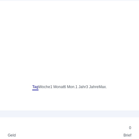
Tag
Woche
1 Monat
6 Mon.
1 Jahr
3 Jahre
Max.
0
Geld
Brief