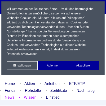
Willkommen an der Deutschen Börse! Um dir das bestmögliche
Online-Erlebnis zu ermöglichen, setzen wir auf unserer
Webseite Cookies ein. Mit dem Klicken auf "Akzeptieren"
erklärst du dich damit einverstanden, dass wir Cookies oder
verwandte Technologien verwenden dürfen. Über den Button
"Einstellungen" kannst du der Verwendung der genannten
Dienste im Einzelnen zustimmen oder widersprechen.
Detaillierte Informationen und wie du der Verwendung von
Cookies und verwandten Technologien auf dieser Website
Name / WKN / ISIN / Kürzel
jederzeit widersprechen kannst, findest du in unseren
Datenschutzhinweisen
.
Newsletter
Kontakt
English
Einstellungen
Ablehnen
Akzeptieren
Xetra Realtime
Watchlist
Portfolio
Login
Home
Aktien
Anleihen
ETF/ETP
Fonds
Rohstoffe
Zertifikate
Nachhaltig
News
Wissen
Einstieg