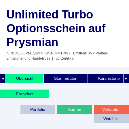
Unlimited Turbo
Optionsschein auf
Prysmian
ISIN: DE000PM1QWY4
| WKN: PM1QWY
| Emittent: BNP Paribas
Emissions- und Handelsges.
| Typ: Zertifikat
Übersicht
Stammdaten
Kurshistorie
◄
►
Frankfurt
Portfolio
Kaufen
Verkaufen
Watchlist