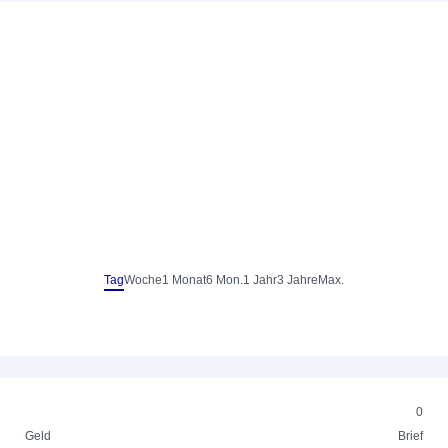
Tag
Woche
1 Monat
6 Mon.
1 Jahr
3 Jahre
Max.
0
Geld
Brief