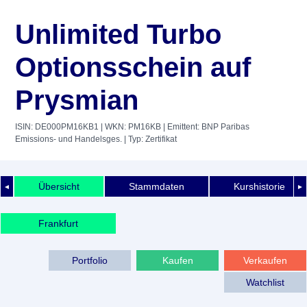
Unlimited Turbo
Optionsschein auf
Prysmian
ISIN: DE000PM16KB1
| WKN: PM16KB
| Emittent: BNP Paribas
Emissions- und Handelsges.
| Typ: Zertifikat
Übersicht
Stammdaten
Kurshistorie
◄
►
Frankfurt
Portfolio
Kaufen
Verkaufen
Watchlist