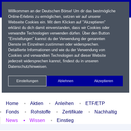
Willkommen an der Deutschen Börse! Um dir das bestmögliche
Online-Erlebnis zu ermöglichen, setzen wir auf unserer
Webseite Cookies ein. Mit dem Klicken auf "Akzeptieren"
erklärst du dich damit einverstanden, dass wir Cookies oder
verwandte Technologien verwenden dürfen. Über den Button
"Einstellungen" kannst du der Verwendung der genannten
Dienste im Einzelnen zustimmen oder widersprechen.
Detaillierte Informationen und wie du der Verwendung von
Cookies und verwandten Technologien auf dieser Website
Name / WKN / ISIN / Kürzel
jederzeit widersprechen kannst, findest du in unseren
Datenschutzhinweisen
.
Newsletter
Kontakt
English
Einstellungen
Ablehnen
Akzeptieren
Xetra Realtime
Watchlist
Portfolio
Login
Home
Aktien
Anleihen
ETF/ETP
Fonds
Rohstoffe
Zertifikate
Nachhaltig
News
Wissen
Einstieg