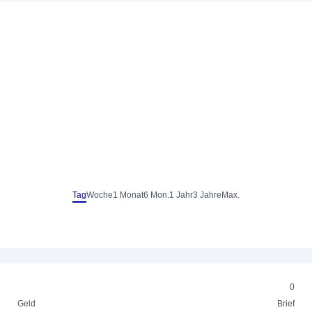
Tag
Woche
1 Monat
6 Mon.
1 Jahr
3 Jahre
Max.
0
Geld
Brief