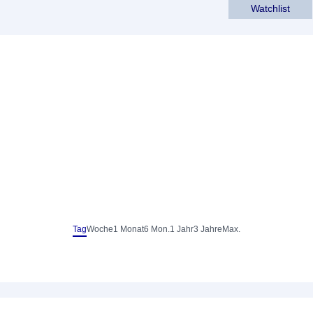
Watchlist
Tag
Woche
1 Monat
6 Mon.
1 Jahr
3 Jahre
Max.