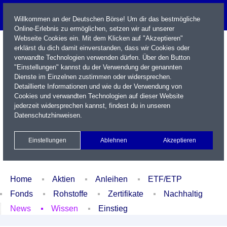
Willkommen an der Deutschen Börse! Um dir das bestmögliche
Online-Erlebnis zu ermöglichen, setzen wir auf unserer
Webseite Cookies ein. Mit dem Klicken auf "Akzeptieren"
erklärst du dich damit einverstanden, dass wir Cookies oder
verwandte Technologien verwenden dürfen. Über den Button
"Einstellungen" kannst du der Verwendung der genannten
Dienste im Einzelnen zustimmen oder widersprechen.
Detaillierte Informationen und wie du der Verwendung von
Cookies und verwandten Technologien auf dieser Website
Name / WKN / ISIN / Kürzel
jederzeit widersprechen kannst, findest du in unseren
Datenschutzhinweisen
.
Newsletter
Kontakt
English
Einstellungen
Ablehnen
Akzeptieren
Xetra Realtime
Watchlist
Portfolio
Login
Home
Aktien
Anleihen
ETF/ETP
Fonds
Rohstoffe
Zertifikate
Nachhaltig
News
Wissen
Einstieg