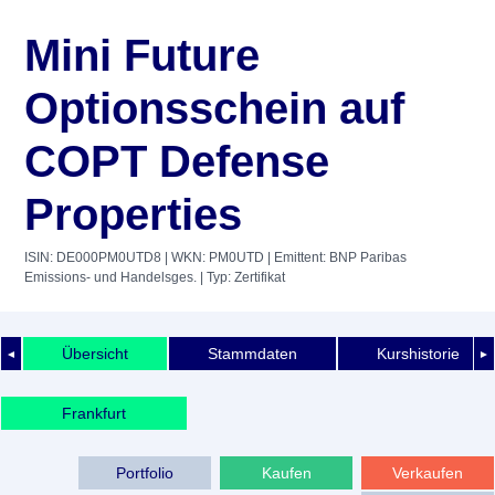
Mini Future
Optionsschein auf
COPT Defense
Properties
ISIN: DE000PM0UTD8
| WKN: PM0UTD
| Emittent: BNP Paribas
Emissions- und Handelsges.
| Typ: Zertifikat
Übersicht
Stammdaten
Kurshistorie
◄
►
Frankfurt
Portfolio
Kaufen
Verkaufen