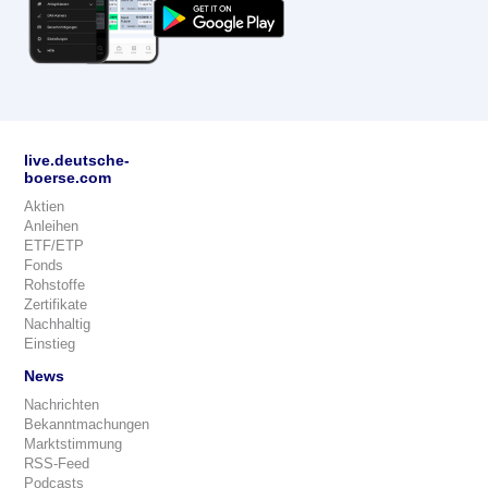
live.deutsche-
boerse.com
Aktien
Anleihen
ETF/ETP
Fonds
Rohstoffe
Zertifikate
Nachhaltig
Einstieg
News
Nachrichten
Bekanntmachungen
Marktstimmung
RSS-Feed
Podcasts