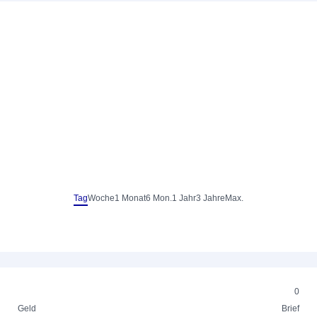
Tag
Woche
1 Monat
6 Mon.
1 Jahr
3 Jahre
Max.
0
Geld
Brief