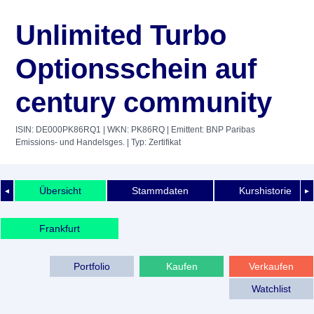
Unlimited Turbo
Optionsschein auf
century community
ISIN: DE000PK86RQ1
| WKN: PK86RQ
| Emittent: BNP Paribas
Emissions- und Handelsges.
| Typ: Zertifikat
Übersicht
Stammdaten
Kurshistorie
◄
►
Frankfurt
Portfolio
Kaufen
Verkaufen
Watchlist