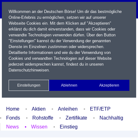
Willkommen an der Deutschen Börse! Um dir das bestmögliche
Online-Erlebnis zu ermöglichen, setzen wir auf unserer
Webseite Cookies ein. Mit dem Klicken auf "Akzeptieren"
erklärst du dich damit einverstanden, dass wir Cookies oder
verwandte Technologien verwenden dürfen. Über den Button
"Einstellungen" kannst du der Verwendung der genannten
Dienste im Einzelnen zustimmen oder widersprechen.
Detaillierte Informationen und wie du der Verwendung von
Cookies und verwandten Technologien auf dieser Website
Name / WKN / ISIN / Kürzel
jederzeit widersprechen kannst, findest du in unseren
Datenschutzhinweisen
.
Newsletter
Kontakt
English
Einstellungen
Ablehnen
Akzeptieren
Xetra Realtime
Watchlist
Portfolio
Login
Home
Aktien
Anleihen
ETF/ETP
Fonds
Rohstoffe
Zertifikate
Nachhaltig
News
Wissen
Einstieg