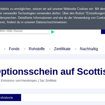
ebnis zu ermöglichen, setzen wir auf unserer Webseite Cookies ein. Mit de
der verwandte Technologien verwenden dürfen. Über den Button "Einstellungen
ersprechen. Detaillierte Informationen und wie du der Verwendung von Cooki
nst, findest du in unseren
Datenschutzhinweisen
.
KN / ISIN / Kürzel
Fonds
Rohstoffe
Zertifikate
Nachhaltig
ptionsschein auf Scotti
s Emissions- und Handelsges.
| Typ: Zertifikat
shistorie