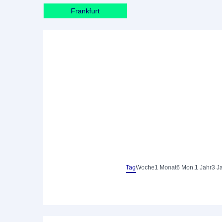
Frankfurt
Tag
Woche
1 Monat
6 Mon.
1 Jahr
3 J