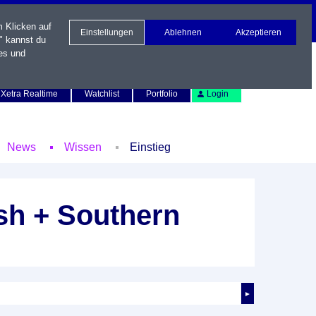
m Klicken auf
Einstellungen
Ablehnen
Akzeptieren
" kannst du
es und
Newsletter
Kontakt
English
Xetra Realtime
Watchlist
Portfolio
Login
News
Wissen
Einstieg
sh + Southern
►