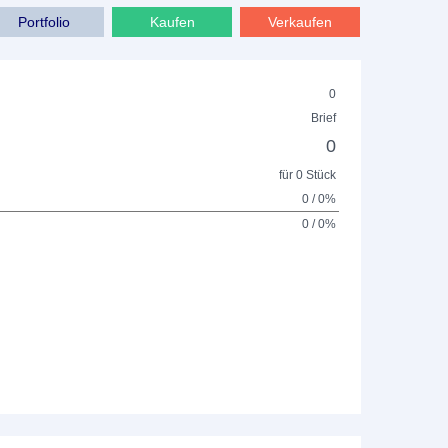
Portfolio
Kaufen
Verkaufen
0
Brief
0
für 0 Stück
0 / 0%
0 / 0%