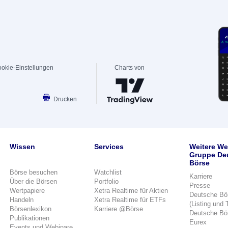
okie-Einstellungen
Charts von
Drucken
Wissen
Services
Weitere We
Gruppe De
Börse
Börse besuchen
Watchlist
Karriere
Über die Börsen
Portfolio
Presse
Wertpapiere
Xetra Realtime für Aktien
Deutsche Bö
Handeln
Xetra Realtime für ETFs
(Listing und 
Börsenlexikon
Karriere @Börse
Deutsche Bö
Publikationen
Eurex
Events und Webinare