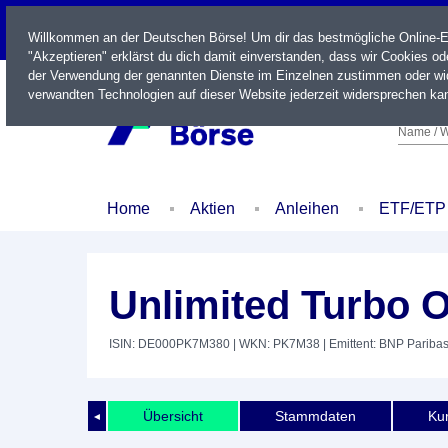
LIVE
Willkommen an der Deutschen Börse! Um dir das bestmögliche Online-Erl
"Akzeptieren" erklärst du dich damit einverstanden, dass wir Cookies o
der Verwendung der genannten Dienste im Einzelnen zustimmen oder wid
verwandten Technologien auf dieser Website jederzeit widersprechen kan
Name / W
Home
Aktien
Anleihen
ETF/ETP
Unlimited Turbo O
ISIN: DE000PK7M380
| WKN: PK7M38
| Emittent: BNP Pariba
Übersicht
Stammdaten
Kur
◄