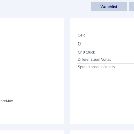
Watchlist
Geld
0
für 0 Stück
Differenz zum Vortag
Spread absolut / relativ
ahre
Max.