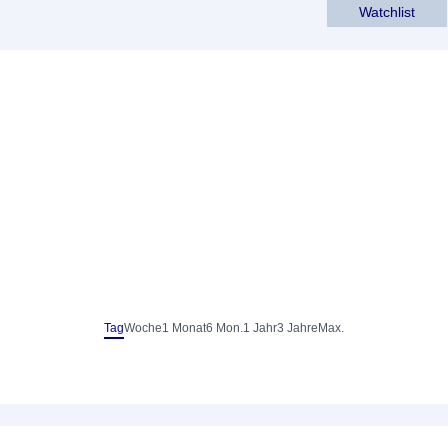
Watchlist
Tag
Woche
1 Monat
6 Mon.
1 Jahr
3 Jahre
Max.