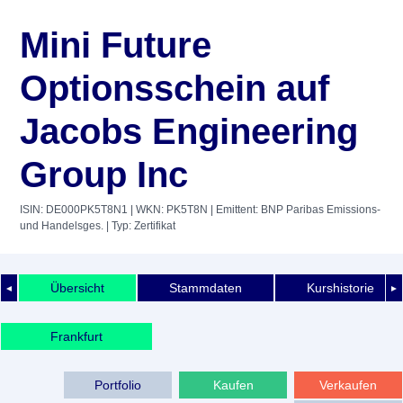
Mini Future
Optionsschein auf
Jacobs Engineering
Group Inc
ISIN: DE000PK5T8N1
| WKN: PK5T8N
| Emittent: BNP Paribas Emissions-
und Handelsges.
| Typ: Zertifikat
Übersicht
Stammdaten
Kurshistorie
◄
►
Frankfurt
Portfolio
Kaufen
Verkaufen