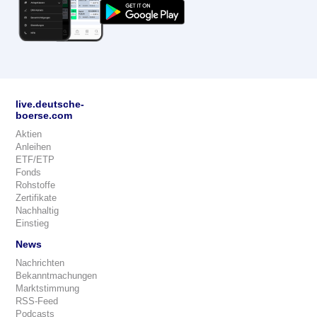
live.deutsche-
boerse.com
Aktien
Anleihen
ETF/ETP
Fonds
Rohstoffe
Zertifikate
Nachhaltig
Einstieg
News
Nachrichten
Bekanntmachungen
Marktstimmung
RSS-Feed
Podcasts