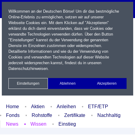
Willkommen an der Deutschen Börse! Um dir das bestmögliche
Online-Erlebnis zu ermöglichen, setzen wir auf unserer
Webseite Cookies ein. Mit dem Klicken auf "Akzeptieren"
erklärst du dich damit einverstanden, dass wir Cookies oder
verwandte Technologien verwenden dürfen. Über den Button
"Einstellungen" kannst du der Verwendung der genannten
Dienste im Einzelnen zustimmen oder widersprechen.
Detaillierte Informationen und wie du der Verwendung von
Cookies und verwandten Technologien auf dieser Website
Name / WKN / ISIN / Kürzel
jederzeit widersprechen kannst, findest du in unseren
Datenschutzhinweisen
.
Newsletter
Kontakt
English
Einstellungen
Ablehnen
Akzeptieren
Xetra Realtime
Watchlist
Portfolio
Login
Home
Aktien
Anleihen
ETF/ETP
Fonds
Rohstoffe
Zertifikate
Nachhaltig
News
Wissen
Einstieg