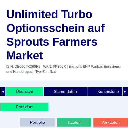
Unlimited Turbo
Optionsschein auf
Sprouts Farmers
Market
ISIN: DE000PK360R2
| WKN: PK360R
| Emittent: BNP Paribas Emissions-
und Handelsges.
| Typ: Zertifikat
Übersicht
Stammdaten
Kurshistorie
◄
►
Frankfurt
Portfolio
Kaufen
Verkaufen