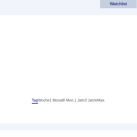
Watchlist
Tag
Woche
1 Monat
6 Mon.
1 Jahr
3 Jahre
Max.