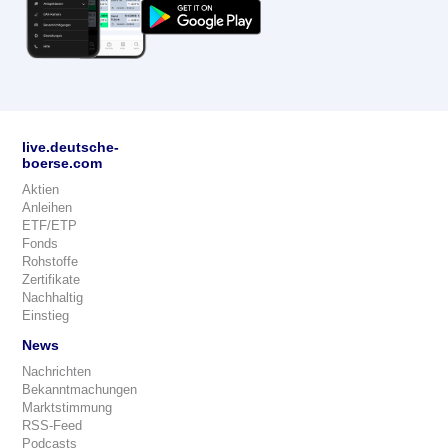
live.deutsche-
boerse.com
Aktien
Anleihen
ETF/ETP
Fonds
Rohstoffe
Zertifikate
Nachhaltig
Einstieg
News
Nachrichten
Bekanntmachungen
Marktstimmung
RSS-Feed
Podcasts