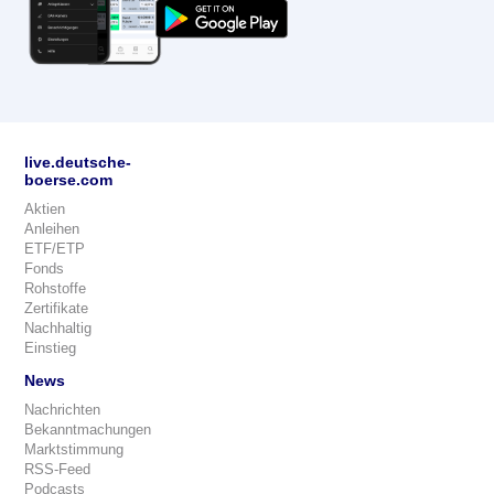
live.deutsche-
boerse.com
Aktien
Anleihen
ETF/ETP
Fonds
Rohstoffe
Zertifikate
Nachhaltig
Einstieg
News
Nachrichten
Bekanntmachungen
Marktstimmung
RSS-Feed
Podcasts