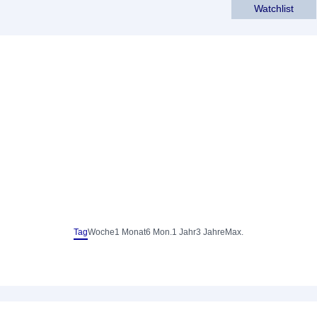
Watchlist
Tag
Woche
1 Monat
6 Mon.
1 Jahr
3 Jahre
Max.