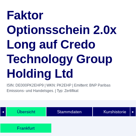
Faktor
Optionsschein 2.0x
Long auf Credo
Technology Group
Holding Ltd
ISIN: DE000PK2EHP9
| WKN: PK2EHP
| Emittent: BNP Paribas
Emissions- und Handelsges.
| Typ: Zertifikat
Übersicht
Stammdaten
Kurshistorie
◄
►
Frankfurt