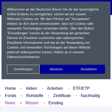
Willkommen an der Deutschen Börse! Um dir das bestmögliche
Online-Erlebnis zu ermöglichen, setzen wir auf unserer
Webseite Cookies ein. Mit dem Klicken auf "Akzeptieren"
erklärst du dich damit einverstanden, dass wir Cookies oder
verwandte Technologien verwenden dürfen. Über den Button
"Einstellungen" kannst du der Verwendung der genannten
Dienste im Einzelnen zustimmen oder widersprechen.
Detaillierte Informationen und wie du der Verwendung von
Cookies und verwandten Technologien auf dieser Website
Name / WKN / ISIN / Kürzel
jederzeit widersprechen kannst, findest du in unseren
Datenschutzhinweisen
.
Newsletter
Kontakt
English
Einstellungen
Ablehnen
Akzeptieren
Xetra Realtime
Watchlist
Portfolio
Login
Home
Aktien
Anleihen
ETF/ETP
Fonds
Rohstoffe
Zertifikate
Nachhaltig
News
Wissen
Einstieg