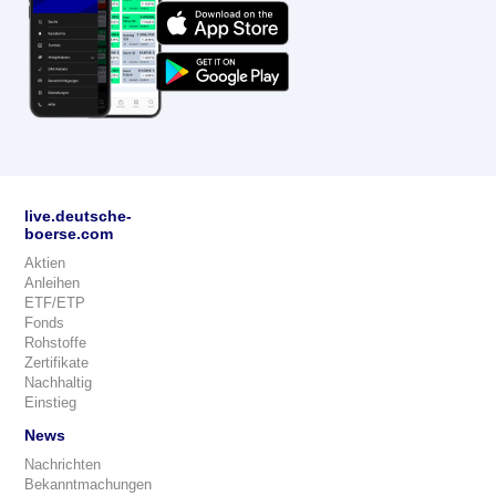
live.deutsche-
boerse.com
Aktien
Anleihen
ETF/ETP
Fonds
Rohstoffe
Zertifikate
Nachhaltig
Einstieg
News
Nachrichten
Bekanntmachungen