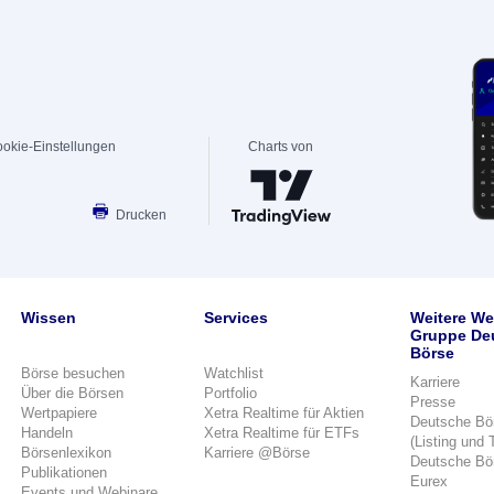
okie-Einstellungen
Charts von
Drucken
Wissen
Services
Weitere We
Gruppe De
Börse
Börse besuchen
Watchlist
Karriere
Über die Börsen
Portfolio
Presse
Wertpapiere
Xetra Realtime für Aktien
Deutsche Bö
Handeln
Xetra Realtime für ETFs
(Listing und 
Börsenlexikon
Karriere @Börse
Deutsche Bö
Publikationen
Eurex
Events und Webinare