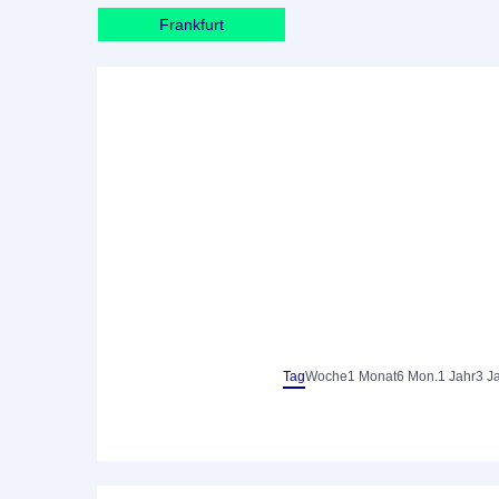
Frankfurt
Tag
Woche
1 Monat
6 Mon.
1 Jahr
3 J