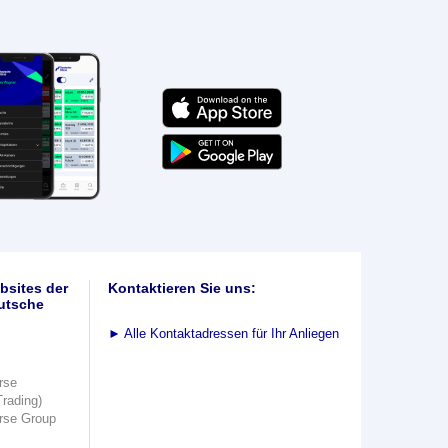
bsites der
Kontaktieren Sie uns:
utsche
►
Alle Kontaktadressen für Ihr Anliegen
rse
Trading)
rse Group