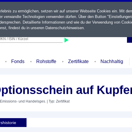
ebnis zu ermöglichen, setzen wir auf unserer Webseite Cookies ein. Mit de
der verwandte Technologien verwenden dürfen. Über den Button "Einstellungen
ersprechen. Detaillierte Informationen und wie du der Verwendung von Cooki
nst, findest du in unseren
Datenschutzhinweisen
.
KN / ISIN / Kürzel
Fonds
Rohstoffe
Zertifikate
Nachhaltig
Optionsschein auf Kupf
s Emissions- und Handelsges.
| Typ: Zertifikat
shistorie