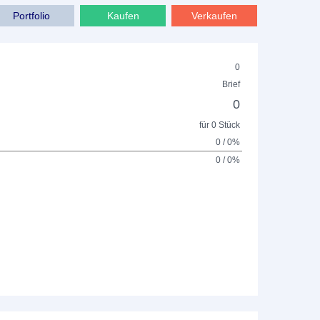
Portfolio
Kaufen
Verkaufen
0
Brief
0
für 0 Stück
0 / 0%
0 / 0%