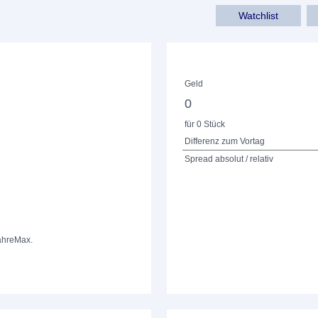
Watchlist
Geld
0
für 0 Stück
Differenz zum Vortag
Spread absolut / relativ
ahre
Max.