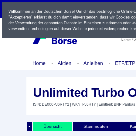
LIVE
Willkommen an der Deutschen Börse! Um dir das bestmögliche Online-Erl
"Akzeptieren" erklärst du dich damit einverstanden, dass wir Cookies o
der Verwendung der genannten Dienste im Einzelnen zustimmen oder wid
verwandten Technologien auf dieser Website jederzeit widersprechen kan
Name / W
Home
Aktien
Anleihen
ETF/ETP
Unlimited Turbo 
ISIN: DE000PJ6RTY2
| WKN: PJ6RTY
| Emittent: BNP Pariba
Übersicht
Stammdaten
Kur
◄