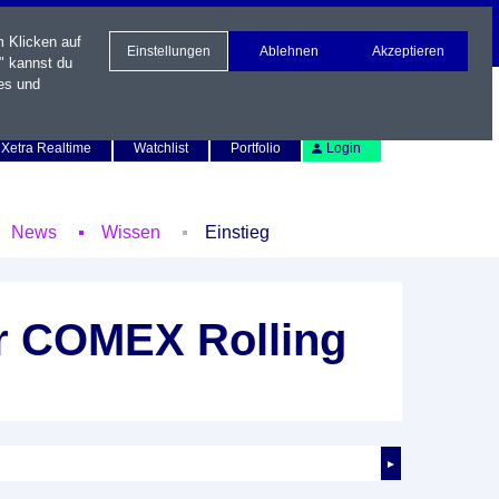
m Klicken auf
Einstellungen
Ablehnen
Akzeptieren
" kannst du
es und
Newsletter
Kontakt
English
Xetra Realtime
Watchlist
Portfolio
Login
News
Wissen
Einstieg
er COMEX Rolling
►