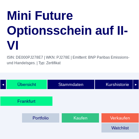
Mini Future
Optionsschein auf II-
VI
ISIN: DE000PJ278E7
| WKN: PJ278E
| Emittent: BNP Paribas Emissions-
und Handelsges.
| Typ: Zertifikat
Übersicht
Stammdaten
Kurshistorie
◄
►
Frankfurt
Portfolio
Kaufen
Verkaufen
Watchlist