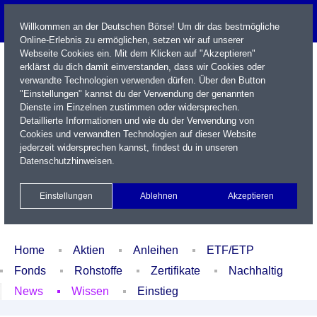
Willkommen an der Deutschen Börse! Um dir das bestmögliche
Online-Erlebnis zu ermöglichen, setzen wir auf unserer
Webseite Cookies ein. Mit dem Klicken auf "Akzeptieren"
erklärst du dich damit einverstanden, dass wir Cookies oder
verwandte Technologien verwenden dürfen. Über den Button
"Einstellungen" kannst du der Verwendung der genannten
Dienste im Einzelnen zustimmen oder widersprechen.
Detaillierte Informationen und wie du der Verwendung von
Cookies und verwandten Technologien auf dieser Website
Name / WKN / ISIN / Kürzel
jederzeit widersprechen kannst, findest du in unseren
Datenschutzhinweisen
.
Newsletter
Kontakt
English
Einstellungen
Ablehnen
Akzeptieren
Xetra Realtime
Watchlist
Portfolio
Login
Home
Aktien
Anleihen
ETF/ETP
Fonds
Rohstoffe
Zertifikate
Nachhaltig
News
Wissen
Einstieg