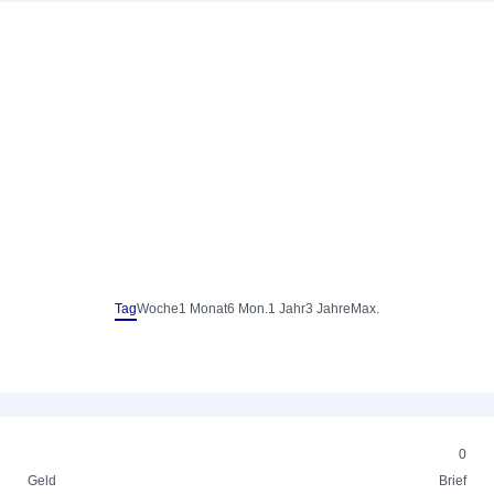
Tag
Woche
1 Monat
6 Mon.
1 Jahr
3 Jahre
Max.
0
Geld
Brief