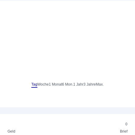
Tag
Woche
1 Monat
6 Mon.
1 Jahr
3 Jahre
Max.
0
Geld
Brief