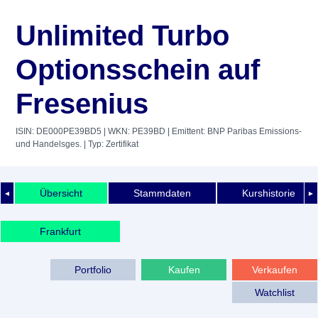
Unlimited Turbo
Optionsschein auf
Fresenius
ISIN: DE000PE39BD5
| WKN: PE39BD
| Emittent: BNP Paribas Emissions-
und Handelsges.
| Typ: Zertifikat
Übersicht
Stammdaten
Kurshistorie
◄
►
Frankfurt
Portfolio
Kaufen
Verkaufen
Watchlist