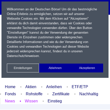
Willkommen an der Deutschen Börse! Um dir das bestmögliche
Online-Erlebnis zu ermöglichen, setzen wir auf unserer
Webseite Cookies ein. Mit dem Klicken auf "Akzeptieren"
erklärst du dich damit einverstanden, dass wir Cookies oder
verwandte Technologien verwenden dürfen. Über den Button
"Einstellungen" kannst du der Verwendung der genannten
Dienste im Einzelnen zustimmen oder widersprechen.
Detaillierte Informationen und wie du der Verwendung von
Cookies und verwandten Technologien auf dieser Website
Name / WKN / ISIN / Kürzel
jederzeit widersprechen kannst, findest du in unseren
Datenschutzhinweisen
.
Newsletter
Kontakt
English
Einstellungen
Ablehnen
Akzeptieren
Xetra Realtime
Watchlist
Portfolio
Login
Home
Aktien
Anleihen
ETF/ETP
Fonds
Rohstoffe
Zertifikate
Nachhaltig
News
Wissen
Einstieg