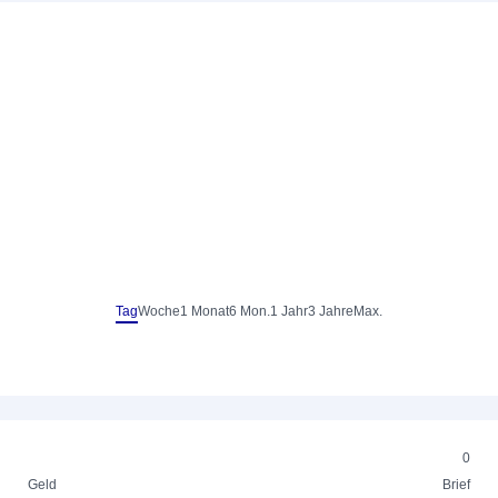
Tag
Woche
1 Monat
6 Mon.
1 Jahr
3 Jahre
Max.
0
Geld
Brief