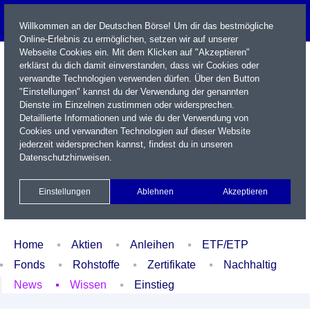
Willkommen an der Deutschen Börse! Um dir das bestmögliche
Online-Erlebnis zu ermöglichen, setzen wir auf unserer
Webseite Cookies ein. Mit dem Klicken auf "Akzeptieren"
erklärst du dich damit einverstanden, dass wir Cookies oder
verwandte Technologien verwenden dürfen. Über den Button
"Einstellungen" kannst du der Verwendung der genannten
Dienste im Einzelnen zustimmen oder widersprechen.
Detaillierte Informationen und wie du der Verwendung von
Cookies und verwandten Technologien auf dieser Website
Name / WKN / ISIN / Kürzel
jederzeit widersprechen kannst, findest du in unseren
Datenschutzhinweisen
.
Newsletter
Kontakt
English
Einstellungen
Ablehnen
Akzeptieren
Xetra Realtime
Watchlist
Portfolio
Login
Home
Aktien
Anleihen
ETF/ETP
Fonds
Rohstoffe
Zertifikate
Nachhaltig
News
Wissen
Einstieg