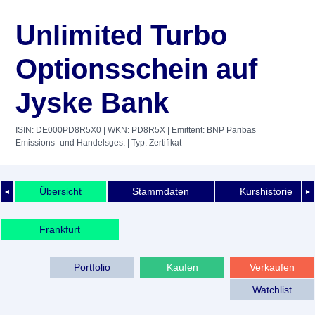
Unlimited Turbo
Optionsschein auf
Jyske Bank
ISIN: DE000PD8R5X0
| WKN: PD8R5X
| Emittent: BNP Paribas
Emissions- und Handelsges.
| Typ: Zertifikat
Übersicht
Stammdaten
Kurshistorie
◄
►
Frankfurt
Portfolio
Kaufen
Verkaufen
Watchlist