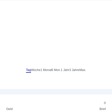
Tag
Woche
1 Monat
6 Mon.
1 Jahr
3 Jahre
Max.
0
Geld
Brief