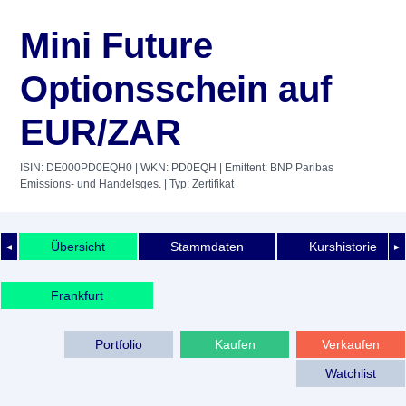
Mini Future
Optionsschein auf
EUR/ZAR
ISIN: DE000PD0EQH0
| WKN: PD0EQH
| Emittent: BNP Paribas
Emissions- und Handelsges.
| Typ: Zertifikat
Übersicht
Stammdaten
Kurshistorie
◄
►
Frankfurt
Portfolio
Kaufen
Verkaufen
Watchlist