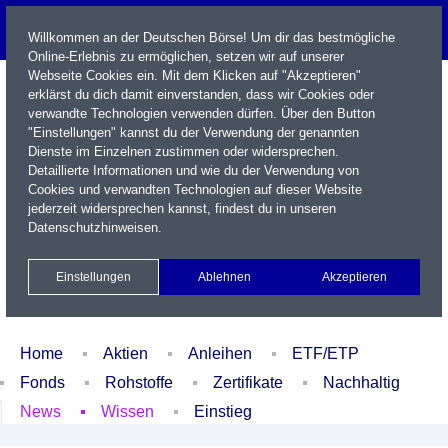
Willkommen an der Deutschen Börse! Um dir das bestmögliche
Online-Erlebnis zu ermöglichen, setzen wir auf unserer
Webseite Cookies ein. Mit dem Klicken auf "Akzeptieren"
erklärst du dich damit einverstanden, dass wir Cookies oder
verwandte Technologien verwenden dürfen. Über den Button
"Einstellungen" kannst du der Verwendung der genannten
Dienste im Einzelnen zustimmen oder widersprechen.
Detaillierte Informationen und wie du der Verwendung von
Cookies und verwandten Technologien auf dieser Website
Name / WKN / ISIN / Kürzel
jederzeit widersprechen kannst, findest du in unseren
Datenschutzhinweisen
.
Newsletter
Kontakt
English
Einstellungen
Ablehnen
Akzeptieren
Xetra Realtime
Watchlist
Portfolio
Login
Home
Aktien
Anleihen
ETF/ETP
Fonds
Rohstoffe
Zertifikate
Nachhaltig
News
Wissen
Einstieg