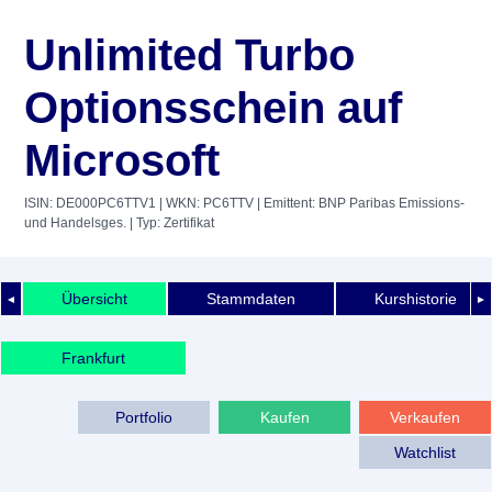
Unlimited Turbo
Optionsschein auf
Microsoft
ISIN: DE000PC6TTV1
| WKN: PC6TTV
| Emittent: BNP Paribas Emissions-
und Handelsges.
| Typ: Zertifikat
Übersicht
Stammdaten
Kurshistorie
◄
►
Frankfurt
Portfolio
Kaufen
Verkaufen
Watchlist