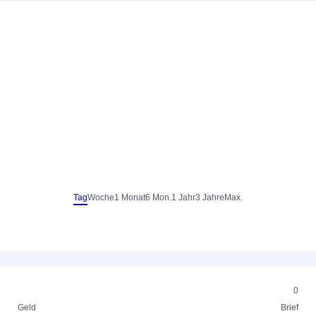
Tag
Woche
1 Monat
6 Mon.
1 Jahr
3 Jahre
Max.
0
Geld
Brief