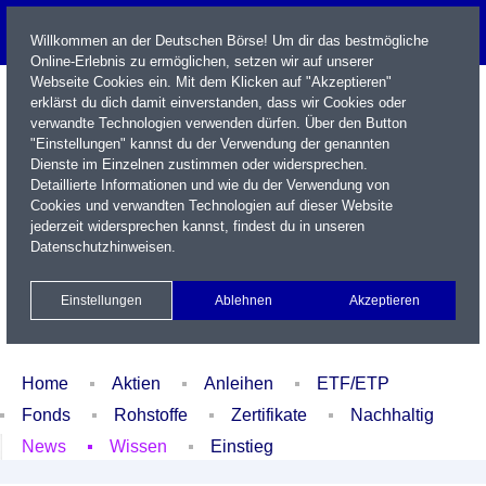
Willkommen an der Deutschen Börse! Um dir das bestmögliche
Online-Erlebnis zu ermöglichen, setzen wir auf unserer
Webseite Cookies ein. Mit dem Klicken auf "Akzeptieren"
erklärst du dich damit einverstanden, dass wir Cookies oder
verwandte Technologien verwenden dürfen. Über den Button
"Einstellungen" kannst du der Verwendung der genannten
Dienste im Einzelnen zustimmen oder widersprechen.
Detaillierte Informationen und wie du der Verwendung von
Cookies und verwandten Technologien auf dieser Website
Name / WKN / ISIN / Kürzel
jederzeit widersprechen kannst, findest du in unseren
Datenschutzhinweisen
.
Newsletter
Kontakt
English
Einstellungen
Ablehnen
Akzeptieren
Xetra Realtime
Watchlist
Portfolio
Login
Home
Aktien
Anleihen
ETF/ETP
Fonds
Rohstoffe
Zertifikate
Nachhaltig
News
Wissen
Einstieg