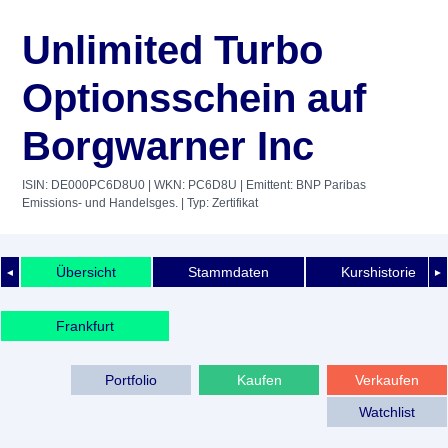
Unlimited Turbo
Optionsschein auf
Borgwarner Inc
ISIN: DE000PC6D8U0
| WKN: PC6D8U
| Emittent: BNP Paribas
Emissions- und Handelsges.
| Typ: Zertifikat
Übersicht
Stammdaten
Kurshistorie
◄
►
Frankfurt
Portfolio
Kaufen
Verkaufen
Watchlist