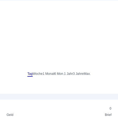
Tag
Woche
1 Monat
6 Mon.
1 Jahr
3 Jahre
Max.
0
Geld
Brief