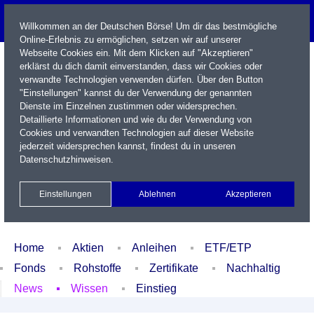
Willkommen an der Deutschen Börse! Um dir das bestmögliche
Online-Erlebnis zu ermöglichen, setzen wir auf unserer
Webseite Cookies ein. Mit dem Klicken auf "Akzeptieren"
erklärst du dich damit einverstanden, dass wir Cookies oder
verwandte Technologien verwenden dürfen. Über den Button
"Einstellungen" kannst du der Verwendung der genannten
Dienste im Einzelnen zustimmen oder widersprechen.
Detaillierte Informationen und wie du der Verwendung von
Cookies und verwandten Technologien auf dieser Website
Name / WKN / ISIN / Kürzel
jederzeit widersprechen kannst, findest du in unseren
Datenschutzhinweisen
.
Newsletter
Kontakt
English
Einstellungen
Ablehnen
Akzeptieren
Xetra Realtime
Watchlist
Portfolio
Login
Home
Aktien
Anleihen
ETF/ETP
Fonds
Rohstoffe
Zertifikate
Nachhaltig
News
Wissen
Einstieg